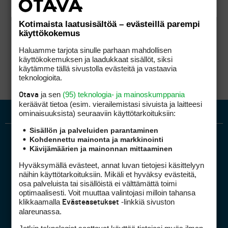
Kotimaista laatusisältöä – evästeillä parempi
käyttökokemus
Haluamme tarjota sinulle parhaan mahdollisen
käyttökokemuksen ja laadukkaat sisällöt, siksi
käytämme tällä sivustolla evästeitä ja vastaavia
teknologioita.
ja sen
(95) teknologia- ja mainoskumppania
Otava
keräävät tietoa (esim. vierailemis­tasi sivuista ja laitteesi
ominaisuuk­sista) seuraaviin käyttötarkoituksiin:
Sisällön ja palveluiden parantaminen
Kohdennettu mainonta ja markkinointi
Kävijämäärien ja mainonnan mittaaminen
Hyväksymällä evästeet, annat luvan tietojesi käsittelyyn
näihin käyttötarkoituksiin. Mikäli et hyväksy evästeitä,
osa palveluista tai sisällöistä ei välttämättä toimi
optimaalisesti. Voit muuttaa valintojasi milloin tahansa
Golfpiste mediakortti
klikkaamalla
-linkkiä sivuston
Evästeasetukset
Mediahinnasto
alareunassa.
Tietoa verkon kävijöistä