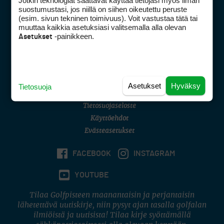
Jotkin teknologiat saattavat käyttää tietojasi myös ilman
Golfpisteen yhteystiedot
suostumustasi, jos niillä on siihen oikeutettu peruste
(esim. sivun tekninen toimivuus). Voit vastustaa tätä tai
DSA avoimuusraportti
muuttaa kaikkia asetuksiasi valitsemalla alla olevan
-painikkeen.
Asetukset
Asiakaspalvelu
Digipalvelut
(09) 156 6227
Avoinna ma–pe 8–16
Avoinna ma–pe 8–17
Asetukset
Hyväksy
Tietosuoja
(digi) digi@otavamedia.fi
Tietosuojaseloste
Käyttöehdot
Evästeasetukset
FACEBOOK
INSTAGRAM
YOUTUBE
Tilaa Golfpisteen maanantaisin ja perjantaisin
lähetettävä uutiskirje, niin pysyt ajan tasalla golfalan
ilmiöistä ja uutisista! Tilaa kirje syöttämällä