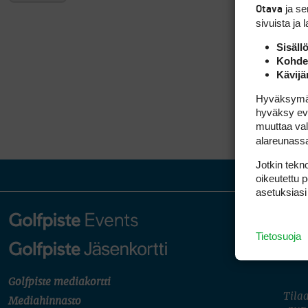
ja s
Otava
sivuista ja 
Sisäll
Kohden
Kävijä
Hyväksymällä
hyväksy eväs
muuttaa val
alareunass
Jotkin tekno
oikeutettu 
asetuksiasi
Tietosuoja
Golfpiste mediakortti
Tilaa
Mediahinnasto