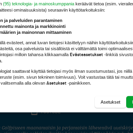
en
(95) teknologia- ja mainoskumppania
keräävät tietoa (esim. vieraile
laitteesi ominaisuuk­sista) seuraaviin käyttötarkoituksiin:
ön ja palveluiden parantaminen
nettu mainonta ja markkinointi
määrien ja mainonnan mittaaminen
 evästeet, annat luvan tietojesi käsittelyyn näihin käyttötarkoituksiin
teitä, osa palveluista tai sisällöistä ei välttämättä toimi optimaalisest
intojasi milloin tahansa klikkaamalla
-linkkiä sivust
Evästeasetukset
a.
logiat saattavat käyttää tietojasi myös ilman suostumustasi, jos niillä
peruste (esim. sivun tekninen toimivuus). Voit vastustaa tätä tai muutt
 valitsemalla alla olevan
-painikkeen.
Asetukset
Asetukset
FACEBOOK
INSTAGRAM
YOUTUBE
 Golfpisteen maanantaisin ja perjantaisin lähetettävä uutiskirje