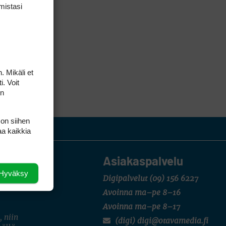
mis­tasi
. Mikäli et
i. Voit
on
 on siihen
aa kaikkia
Asiakaspalvelu
Hyväksy
Digipalvelut
(09) 156 6227
Avoinna ma–pe 8–16
Avoinna ma–pe 8–17
, niin
(digi) digi@otavamedia.fi