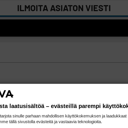
ILMOITA ASIATON VIESTI
sta laatusisältöä – evästeillä parempi käyttök
rjota sinulle parhaan mahdollisen käyttökokemuksen ja laadukkaat s
me tällä sivustolla evästeitä ja vastaavia teknologioita.