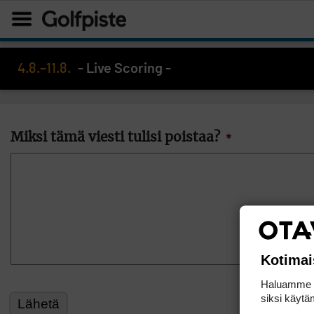
4.8.–11.8.
- Live Scoring -
Miksi tämä viesti tulisi poistaa?
*
Kotimai
Haluamme ta
siksi käytäm