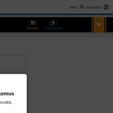
HAKU
KIRJAUDU
[
16
]
[
9
]
Kilpailua
Suomalaista
okemus
isällöt,