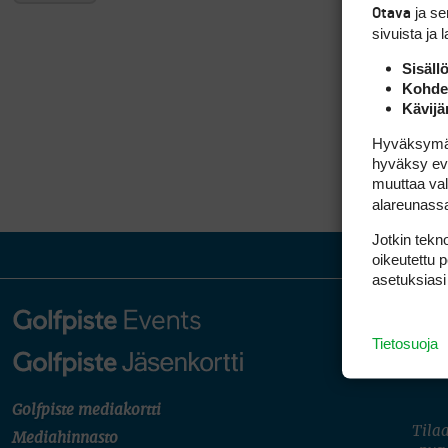
ja s
Otava
sivuista ja 
Sisäll
Kohden
Kävijä
Hyväksymällä
hyväksy eväs
muuttaa val
alareunass
Jotkin tekno
oikeutettu 
asetuksiasi
Tietosuoja
Golfpiste mediakortti
Tilaa
Mediahinnasto