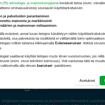
en
(95) teknologia- ja mainoskumppania
keräävät tietoa (esim. vieraile
laitteesi ominaisuuk­sista) seuraaviin käyttötarkoituksiin:
ön ja palveluiden parantaminen
nettu mainonta ja markkinointi
määrien ja mainonnan mittaaminen
 evästeet, annat luvan tietojesi käsittelyyn näihin käyttötarkoituksiin
teitä, osa palveluista tai sisällöistä ei välttämättä toimi optimaalisest
intojasi milloin tahansa klikkaamalla
-linkkiä sivust
Evästeasetukset
a.
logiat saattavat käyttää tietojasi myös ilman suostumustasi, jos niillä
peruste (esim. sivun tekninen toimivuus). Voit vastustaa tätä tai muutt
 valitsemalla alla olevan
-painikkeen.
Asetukset
Asetukset
FACEBOOK
INSTAGRAM
YOUTUBE
 Golfpisteen maanantaisin ja perjantaisin lähetettävä uutiskirje