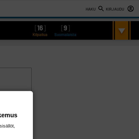
HAKU
KIRJAUDU
[
16
]
[
9
]
Kilpailua
Suomalaista
okemus
isällöt,