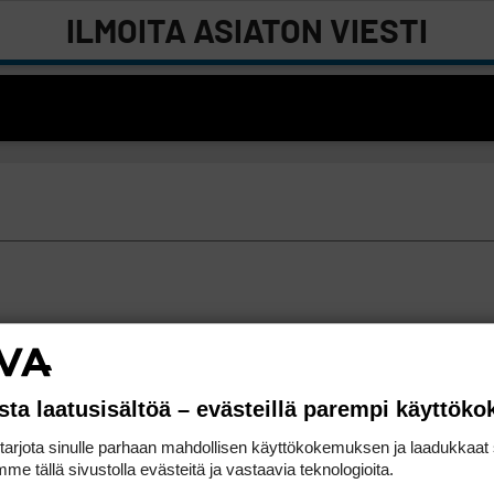
ILMOITA ASIATON VIESTI
sta laatusisältöä – evästeillä parempi käyttök
rjota sinulle parhaan mahdollisen käyttökokemuksen ja laadukkaat s
me tällä sivustolla evästeitä ja vastaavia teknologioita.