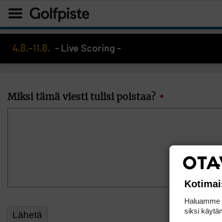
4.8.–11.8.
- Live Scoring -
Miksi tämä viesti tulisi poistaa?
*
Kotimai
Haluamme ta
siksi käytäm