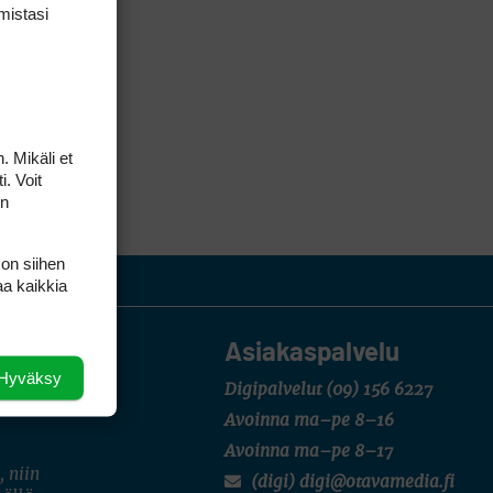
mis­tasi
. Mikäli et
i. Voit
on
 on siihen
aa kaikkia
Asiakaspalvelu
Hyväksy
Digipalvelut
(09) 156 6227
Avoinna ma–pe 8–16
Avoinna ma–pe 8–17
, niin
(digi) digi@otavamedia.fi