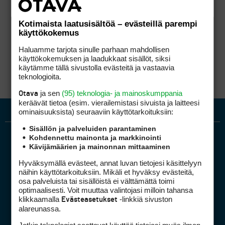
Kotimaista laatusisältöä – evästeillä parempi
käyttökokemus
Haluamme tarjota sinulle parhaan mahdollisen
käyttökokemuksen ja laadukkaat sisällöt, siksi
käytämme tällä sivustolla evästeitä ja vastaavia
teknologioita.
ja sen
(95) teknologia- ja mainoskumppania
Otava
keräävät tietoa (esim. vierailemis­tasi sivuista ja laitteesi
ominaisuuk­sista) seuraaviin käyttötarkoituksiin:
Sisällön ja palveluiden parantaminen
Kohdennettu mainonta ja markkinointi
Kävijämäärien ja mainonnan mittaaminen
Hyväksymällä evästeet, annat luvan tietojesi käsittelyyn
näihin käyttötarkoituksiin. Mikäli et hyväksy evästeitä,
osa palveluista tai sisällöistä ei välttämättä toimi
optimaalisesti. Voit muuttaa valintojasi milloin tahansa
Golfpiste mediakortti
klikkaamalla
-linkkiä sivuston
Evästeasetukset
Mediahinnasto
alareunassa.
Tietoa verkon kävijöistä