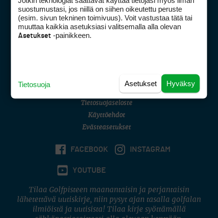
Jotkin teknologiat saattavat käyttää tietojasi myös ilman
Golfpisteen yhteystiedot
suostumustasi, jos niillä on siihen oikeutettu peruste
(esim. sivun tekninen toimivuus). Voit vastustaa tätä tai
DSA avoimuusraportti
muuttaa kaikkia asetuksiasi valitsemalla alla olevan
-painikkeen.
Asetukset
Asiakaspalvelu
Digipalvelut
(09) 156 6227
Avoinna ma–pe 8–16
Avoinna ma–pe 8–17
Asetukset
Hyväksy
Tietosuoja
(digi) digi@otavamedia.fi
Tietosuojaseloste
Käyttöehdot
Evästeasetukset
FACEBOOK
INSTAGRAM
YOUTUBE
Tilaa Golfpisteen maanantaisin ja perjantaisin
lähetettävä uutiskirje, niin pysyt ajan tasalla golfalan
ilmiöistä ja uutisista! Tilaa kirje syöttämällä