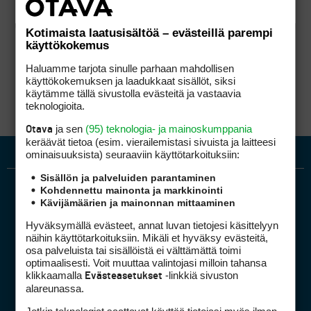
Kotimaista laatusisältöä – evästeillä parempi
käyttökokemus
Haluamme tarjota sinulle parhaan mahdollisen
käyttökokemuksen ja laadukkaat sisällöt, siksi
käytämme tällä sivustolla evästeitä ja vastaavia
teknologioita.
ja sen
(95) teknologia- ja mainoskumppania
Otava
keräävät tietoa (esim. vierailemis­tasi sivuista ja laitteesi
ominaisuuk­sista) seuraaviin käyttötarkoituksiin:
Sisällön ja palveluiden parantaminen
Kohdennettu mainonta ja markkinointi
Kävijämäärien ja mainonnan mittaaminen
Hyväksymällä evästeet, annat luvan tietojesi käsittelyyn
näihin käyttötarkoituksiin. Mikäli et hyväksy evästeitä,
osa palveluista tai sisällöistä ei välttämättä toimi
optimaalisesti. Voit muuttaa valintojasi milloin tahansa
Golfpiste mediakortti
klikkaamalla
-linkkiä sivuston
Evästeasetukset
Mediahinnasto
alareunassa.
Tietoa verkon kävijöistä