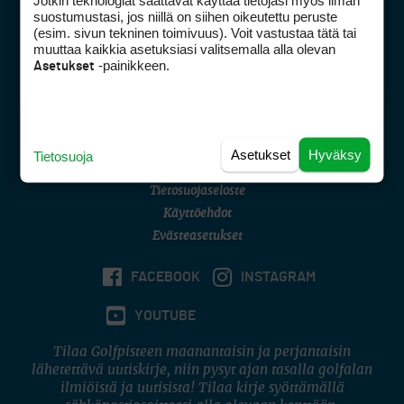
Jotkin teknologiat saattavat käyttää tietojasi myös ilman
Golfpisteen yhteystiedot
suostumustasi, jos niillä on siihen oikeutettu peruste
(esim. sivun tekninen toimivuus). Voit vastustaa tätä tai
DSA avoimuusraportti
muuttaa kaikkia asetuksiasi valitsemalla alla olevan
-painikkeen.
Asetukset
Asiakaspalvelu
Digipalvelut
(09) 156 6227
Avoinna ma–pe 8–16
Avoinna ma–pe 8–17
Asetukset
Hyväksy
Tietosuoja
(digi) digi@otavamedia.fi
Tietosuojaseloste
Käyttöehdot
Evästeasetukset
FACEBOOK
INSTAGRAM
YOUTUBE
Tilaa Golfpisteen maanantaisin ja perjantaisin
lähetettävä uutiskirje, niin pysyt ajan tasalla golfalan
ilmiöistä ja uutisista! Tilaa kirje syöttämällä