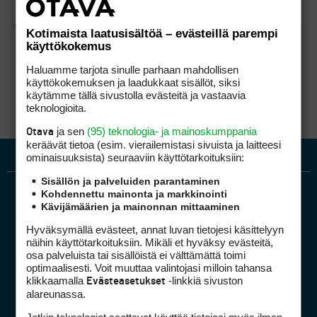
Kotimaista laatusisältöä – evästeillä parempi
käyttökokemus
Haluamme tarjota sinulle parhaan mahdollisen
käyttökokemuksen ja laadukkaat sisällöt, siksi
käytämme tällä sivustolla evästeitä ja vastaavia
teknologioita.
ja sen
(95) teknologia- ja mainoskumppania
Otava
keräävät tietoa (esim. vierailemis­tasi sivuista ja laitteesi
ominaisuuk­sista) seuraaviin käyttötarkoituksiin:
Sisällön ja palveluiden parantaminen
Kohdennettu mainonta ja markkinointi
Kävijämäärien ja mainonnan mittaaminen
Hyväksymällä evästeet, annat luvan tietojesi käsittelyyn
näihin käyttötarkoituksiin. Mikäli et hyväksy evästeitä,
osa palveluista tai sisällöistä ei välttämättä toimi
optimaalisesti. Voit muuttaa valintojasi milloin tahansa
Golfpiste mediakortti
klikkaamalla
-linkkiä sivuston
Evästeasetukset
Mediahinnasto
alareunassa.
Tietoa verkon kävijöistä