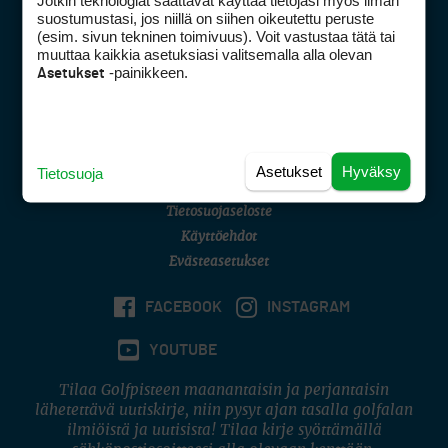
Jotkin teknologiat saattavat käyttää tietojasi myös ilman
Golfpisteen yhteystiedot
suostumustasi, jos niillä on siihen oikeutettu peruste
(esim. sivun tekninen toimivuus). Voit vastustaa tätä tai
DSA avoimuusraportti
muuttaa kaikkia asetuksiasi valitsemalla alla olevan
-painikkeen.
Asetukset
Asiakaspalvelu
Digipalvelut
(09) 156 6227
Avoinna ma–pe 8–16
Avoinna ma–pe 8–17
Asetukset
Hyväksy
Tietosuoja
(digi) digi@otavamedia.fi
Tietosuojaseloste
Käyttöehdot
Evästeasetukset
FACEBOOK
INSTAGRAM
YOUTUBE
Tilaa Golfpisteen maanantaisin ja perjantaisin
lähetettävä uutiskirje, niin pysyt ajan tasalla golfalan
ilmiöistä ja uutisista! Tilaa kirje syöttämällä