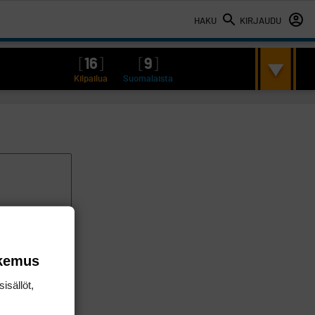
HAKU
KIRJAUDU
[
16
]
[
9
]
Kilpailua
Suomalaista
okemus
isällöt,