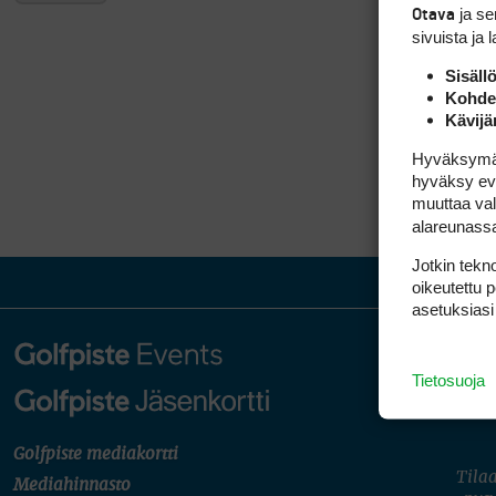
ja s
Otava
sivuista ja 
Sisäll
Kohden
Kävijä
Hyväksymällä
hyväksy eväs
muuttaa val
alareunass
Jotkin tekno
oikeutettu 
asetuksiasi
Tietosuoja
Golfpiste mediakortti
Tilaa
Mediahinnasto