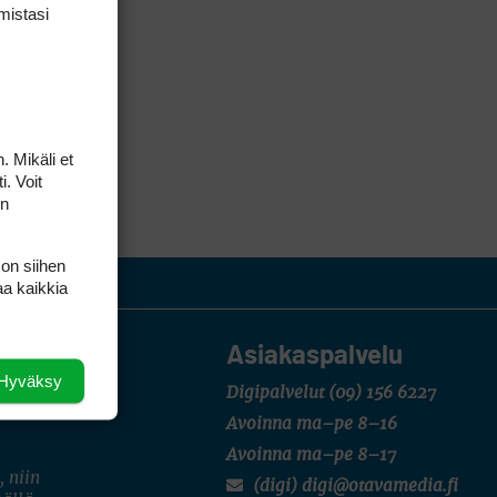
mis­tasi
. Mikäli et
i. Voit
on
 on siihen
aa kaikkia
Asiakaspalvelu
Hyväksy
Digipalvelut
(09) 156 6227
Avoinna ma–pe 8–16
Avoinna ma–pe 8–17
, niin
(digi) digi@otavamedia.fi