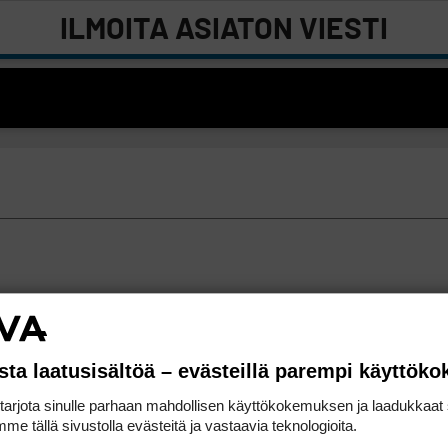
ILMOITA ASIATON VIESTI
sta laatusisältöä – evästeillä parempi käyttök
rjota sinulle parhaan mahdollisen käyttökokemuksen ja laadukkaat s
me tällä sivustolla evästeitä ja vastaavia teknologioita.