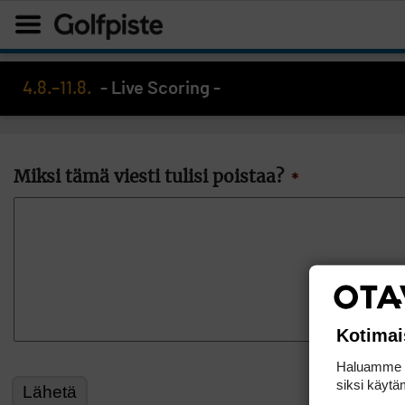
4.8.–11.8.
- Live Scoring -
Miksi tämä viesti tulisi poistaa?
*
Kotimai
Haluamme ta
siksi käytäm