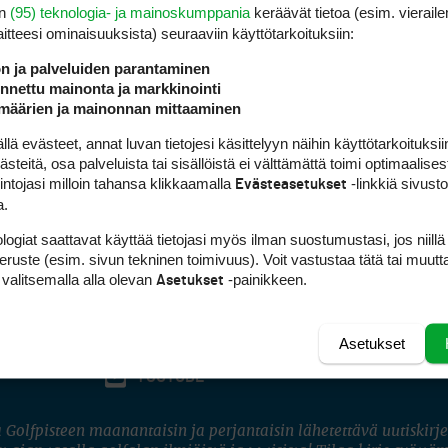
en
(95) teknologia- ja mainoskumppania
keräävät tietoa (esim. vieraile
laitteesi ominaisuuk­sista) seuraaviin käyttötarkoituksiin:
ön ja palveluiden parantaminen
nettu mainonta ja markkinointi
määrien ja mainonnan mittaaminen
 evästeet, annat luvan tietojesi käsittelyyn näihin käyttötarkoituksiin
teitä, osa palveluista tai sisällöistä ei välttämättä toimi optimaalisest
intojasi milloin tahansa klikkaamalla
-linkkiä sivust
Evästeasetukset
a.
logiat saattavat käyttää tietojasi myös ilman suostumustasi, jos niillä
peruste (esim. sivun tekninen toimivuus). Voit vastustaa tätä tai muutt
 valitsemalla alla olevan
-painikkeen.
Asetukset
Asetukset
FACEBOOK
INSTAGRAM
YOUTUBE
 Golfpisteen maanantaisin ja perjantaisin lähetettävä uutiskirje