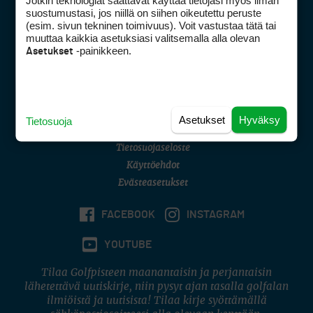
Jotkin teknologiat saattavat käyttää tietojasi myös ilman
Golfpisteen yhteystiedot
suostumustasi, jos niillä on siihen oikeutettu peruste
(esim. sivun tekninen toimivuus). Voit vastustaa tätä tai
DSA avoimuusraportti
muuttaa kaikkia asetuksiasi valitsemalla alla olevan
-painikkeen.
Asetukset
Asiakaspalvelu
Digipalvelut
(09) 156 6227
Avoinna ma–pe 8–16
Avoinna ma–pe 8–17
Asetukset
Hyväksy
Tietosuoja
(digi) digi@otavamedia.fi
Tietosuojaseloste
Käyttöehdot
Evästeasetukset
FACEBOOK
INSTAGRAM
YOUTUBE
Tilaa Golfpisteen maanantaisin ja perjantaisin
lähetettävä uutiskirje, niin pysyt ajan tasalla golfalan
ilmiöistä ja uutisista! Tilaa kirje syöttämällä