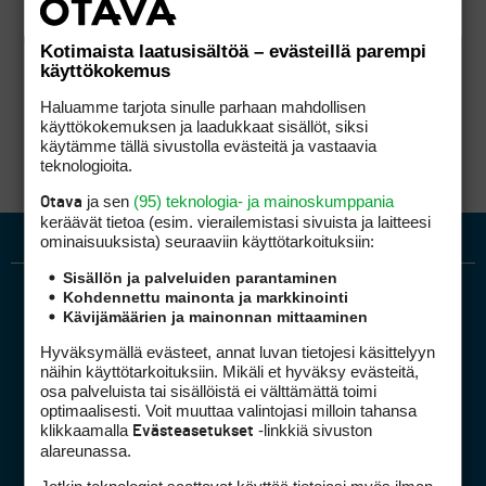
Kotimaista laatusisältöä – evästeillä parempi
käyttökokemus
Haluamme tarjota sinulle parhaan mahdollisen
käyttökokemuksen ja laadukkaat sisällöt, siksi
käytämme tällä sivustolla evästeitä ja vastaavia
teknologioita.
ja sen
(95) teknologia- ja mainoskumppania
Otava
keräävät tietoa (esim. vierailemis­tasi sivuista ja laitteesi
ominaisuuk­sista) seuraaviin käyttötarkoituksiin:
Sisällön ja palveluiden parantaminen
Kohdennettu mainonta ja markkinointi
Kävijämäärien ja mainonnan mittaaminen
Hyväksymällä evästeet, annat luvan tietojesi käsittelyyn
näihin käyttötarkoituksiin. Mikäli et hyväksy evästeitä,
osa palveluista tai sisällöistä ei välttämättä toimi
optimaalisesti. Voit muuttaa valintojasi milloin tahansa
Golfpiste mediakortti
klikkaamalla
-linkkiä sivuston
Evästeasetukset
Mediahinnasto
alareunassa.
Tietoa verkon kävijöistä