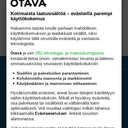
Kotimaista laatusisältöä – evästeillä parempi
käyttökokemus
Haluamme tarjota sinulle parhaan mahdollisen
käyttökokemuksen ja laadukkaat sisällöt, siksi
käytämme tällä sivustolla evästeitä ja vastaavia
teknologioita.
ja sen
(95) teknologia- ja mainoskumppania
Otava
keräävät tietoa (esim. vierailemis­tasi sivuista ja laitteesi
ominaisuuk­sista) seuraaviin käyttötarkoituksiin:
Sisällön ja palveluiden parantaminen
Kohdennettu mainonta ja markkinointi
Kävijämäärien ja mainonnan mittaaminen
Hyväksymällä evästeet, annat luvan tietojesi käsittelyyn
näihin käyttötarkoituksiin. Mikäli et hyväksy evästeitä,
osa palveluista tai sisällöistä ei välttämättä toimi
optimaalisesti. Voit muuttaa valintojasi milloin tahansa
Golfpiste mediakortti
klikkaamalla
-linkkiä sivuston
Evästeasetukset
Mediahinnasto
alareunassa.
Tietoa verkon kävijöistä