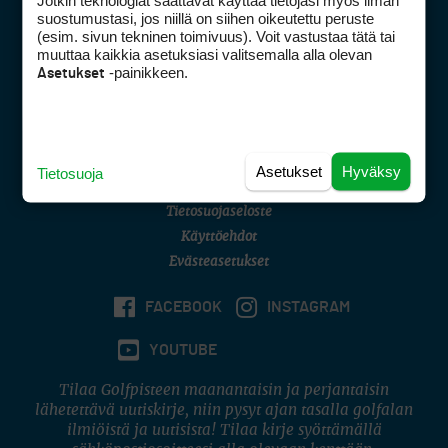
Jotkin teknologiat saattavat käyttää tietojasi myös ilman
Golfpisteen yhteystiedot
suostumustasi, jos niillä on siihen oikeutettu peruste
(esim. sivun tekninen toimivuus). Voit vastustaa tätä tai
DSA avoimuusraportti
muuttaa kaikkia asetuksiasi valitsemalla alla olevan
-painikkeen.
Asetukset
Asiakaspalvelu
Digipalvelut
(09) 156 6227
Avoinna ma–pe 8–16
Avoinna ma–pe 8–17
Asetukset
Hyväksy
Tietosuoja
(digi) digi@otavamedia.fi
Tietosuojaseloste
Käyttöehdot
Evästeasetukset
FACEBOOK
INSTAGRAM
YOUTUBE
Tilaa Golfpisteen maanantaisin ja perjantaisin
lähetettävä uutiskirje, niin pysyt ajan tasalla golfalan
ilmiöistä ja uutisista! Tilaa kirje syöttämällä