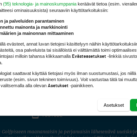
en
(95) teknologia- ja mainoskumppania
keräävät tietoa (esim. vieraile
laitteesi ominaisuuk­sista) seuraaviin käyttötarkoituksiin:
ön ja palveluiden parantaminen
nettu mainonta ja markkinointi
määrien ja mainonnan mittaaminen
 evästeet, annat luvan tietojesi käsittelyyn näihin käyttötarkoituksiin
teitä, osa palveluista tai sisällöistä ei välttämättä toimi optimaalisest
intojasi milloin tahansa klikkaamalla
-linkkiä sivust
Evästeasetukset
a.
logiat saattavat käyttää tietojasi myös ilman suostumustasi, jos niillä
peruste (esim. sivun tekninen toimivuus). Voit vastustaa tätä tai muutt
 valitsemalla alla olevan
-painikkeen.
Asetukset
Asetukset
FACEBOOK
INSTAGRAM
YOUTUBE
 Golfpisteen maanantaisin ja perjantaisin lähetettävä uutiskirje