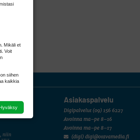
mis­tasi
. Mikäli et
i. Voit
on
 on siihen
aa kaikkia
Asiakaspalvelu
Hyväksy
Digipalvelut
(09) 156 6227
Avoinna ma–pe 8–16
Avoinna ma–pe 8–17
, niin
(digi) digi@otavamedia.fi