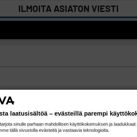
ILMOITA ASIATON VIESTI
sta laatusisältöä – evästeillä parempi käyttök
rjota sinulle parhaan mahdollisen käyttökokemuksen ja laadukkaat s
me tällä sivustolla evästeitä ja vastaavia teknologioita.