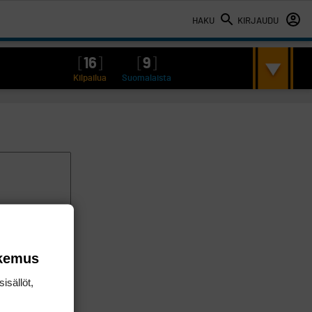
HAKU
KIRJAUDU
[
16
]
[
9
]
Kilpailua
Suomalaista
okemus
isällöt,