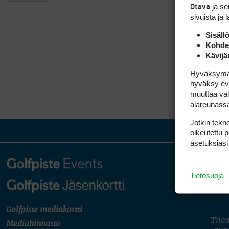
ja s
Otava
sivuista ja 
Sisäll
Kohden
Kävijä
Hyväksymällä
hyväksy eväs
muuttaa val
alareunass
Jotkin tekno
oikeutettu 
asetuksiasi
Tietosuoja
Golfpiste mediakortti
Tilaa
Mediahinnasto