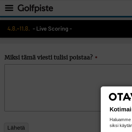
4.8.–11.8.
- Live Scoring -
Miksi tämä viesti tulisi poistaa?
*
Kotimai
Haluamme ta
siksi käytäm