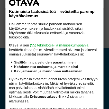
Kotimaista laatusisältöä – evästeillä parempi
käyttökokemus
Haluamme tarjota sinulle parhaan mahdollisen
käyttökokemuksen ja laadukkaat sisällöt, siksi
käytämme tällä sivustolla evästeitä ja vastaavia
teknologioita.
ja sen
(95) teknologia- ja mainoskumppania
Otava
keräävät tietoa (esim. vierailemis­tasi sivuista ja laitteesi
ominaisuuk­sista) seuraaviin käyttötarkoituksiin:
Sisällön ja palveluiden parantaminen
Kohdennettu mainonta ja markkinointi
Kävijämäärien ja mainonnan mittaaminen
Hyväksymällä evästeet, annat luvan tietojesi käsittelyyn
näihin käyttötarkoituksiin. Mikäli et hyväksy evästeitä,
osa palveluista tai sisällöistä ei välttämättä toimi
optimaalisesti. Voit muuttaa valintojasi milloin tahansa
Golfpiste mediakortti
klikkaamalla
-linkkiä sivuston
Evästeasetukset
Mediahinnasto
alareunassa.
Tietoa verkon kävijöistä