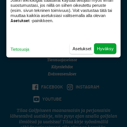
Jotkin teknologiat saattavat käyttää tietojasi myös ilman
Golfpisteen yhteystiedot
suostumustasi, jos niillä on siihen oikeutettu peruste
(esim. sivun tekninen toimivuus). Voit vastustaa tätä tai
DSA avoimuusraportti
muuttaa kaikkia asetuksiasi valitsemalla alla olevan
-painikkeen.
Asetukset
Asiakaspalvelu
Digipalvelut
(09) 156 6227
Avoinna ma–pe 8–16
Avoinna ma–pe 8–17
Asetukset
Hyväksy
Tietosuoja
(digi) digi@otavamedia.fi
Tietosuojaseloste
Käyttöehdot
Evästeasetukset
FACEBOOK
INSTAGRAM
YOUTUBE
Tilaa Golfpisteen maanantaisin ja perjantaisin
lähetettävä uutiskirje, niin pysyt ajan tasalla golfalan
ilmiöistä ja uutisista! Tilaa kirje syöttämällä