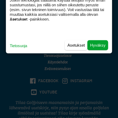
Jotkin teknologiat saattavat käyttää tietojasi myös ilman
Golfpisteen yhteystiedot
suostumustasi, jos niillä on siihen oikeutettu peruste
(esim. sivun tekninen toimivuus). Voit vastustaa tätä tai
DSA avoimuusraportti
muuttaa kaikkia asetuksiasi valitsemalla alla olevan
-painikkeen.
Asetukset
Asiakaspalvelu
Digipalvelut
(09) 156 6227
Avoinna ma–pe 8–16
Avoinna ma–pe 8–17
Asetukset
Hyväksy
Tietosuoja
(digi) digi@otavamedia.fi
Tietosuojaseloste
Käyttöehdot
Evästeasetukset
FACEBOOK
INSTAGRAM
YOUTUBE
Tilaa Golfpisteen maanantaisin ja perjantaisin
lähetettävä uutiskirje, niin pysyt ajan tasalla golfalan
ilmiöistä ja uutisista! Tilaa kirje syöttämällä