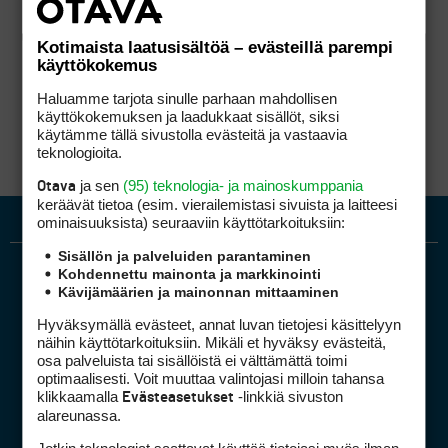
Kotimaista laatusisältöä – evästeillä parempi
käyttökokemus
Haluamme tarjota sinulle parhaan mahdollisen
käyttökokemuksen ja laadukkaat sisällöt, siksi
käytämme tällä sivustolla evästeitä ja vastaavia
teknologioita.
ja sen
(95) teknologia- ja mainoskumppania
Otava
keräävät tietoa (esim. vierailemis­tasi sivuista ja laitteesi
ominaisuuk­sista) seuraaviin käyttötarkoituksiin:
Sisällön ja palveluiden parantaminen
Kohdennettu mainonta ja markkinointi
Kävijämäärien ja mainonnan mittaaminen
Hyväksymällä evästeet, annat luvan tietojesi käsittelyyn
näihin käyttötarkoituksiin. Mikäli et hyväksy evästeitä,
osa palveluista tai sisällöistä ei välttämättä toimi
optimaalisesti. Voit muuttaa valintojasi milloin tahansa
Golfpiste mediakortti
klikkaamalla
-linkkiä sivuston
Evästeasetukset
Mediahinnasto
alareunassa.
Tietoa verkon kävijöistä