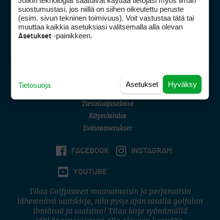
Jotkin teknologiat saattavat käyttää tietojasi myös ilman
Golfpisteen yhteystiedot
suostumustasi, jos niillä on siihen oikeutettu peruste
(esim. sivun tekninen toimivuus). Voit vastustaa tätä tai
DSA avoimuusraportti
muuttaa kaikkia asetuksiasi valitsemalla alla olevan
-painikkeen.
Asetukset
Asiakaspalvelu
Digipalvelut
(09) 156 6227
Avoinna ma–pe 8–16
Avoinna ma–pe 8–17
Asetukset
Hyväksy
Tietosuoja
(digi) digi@otavamedia.fi
Tietosuojaseloste
Käyttöehdot
Evästeasetukset
FACEBOOK
INSTAGRAM
YOUTUBE
Tilaa Golfpisteen maanantaisin ja perjantaisin
lähetettävä uutiskirje, niin pysyt ajan tasalla golfalan
ilmiöistä ja uutisista! Tilaa kirje syöttämällä