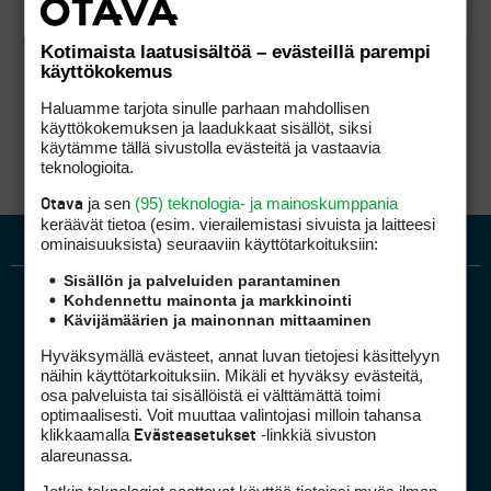
Kotimaista laatusisältöä – evästeillä parempi
käyttökokemus
Haluamme tarjota sinulle parhaan mahdollisen
käyttökokemuksen ja laadukkaat sisällöt, siksi
käytämme tällä sivustolla evästeitä ja vastaavia
teknologioita.
ja sen
(95) teknologia- ja mainoskumppania
Otava
keräävät tietoa (esim. vierailemis­tasi sivuista ja laitteesi
ominaisuuk­sista) seuraaviin käyttötarkoituksiin:
Sisällön ja palveluiden parantaminen
Kohdennettu mainonta ja markkinointi
Kävijämäärien ja mainonnan mittaaminen
Hyväksymällä evästeet, annat luvan tietojesi käsittelyyn
näihin käyttötarkoituksiin. Mikäli et hyväksy evästeitä,
osa palveluista tai sisällöistä ei välttämättä toimi
optimaalisesti. Voit muuttaa valintojasi milloin tahansa
Golfpiste mediakortti
klikkaamalla
-linkkiä sivuston
Evästeasetukset
Mediahinnasto
alareunassa.
Tietoa verkon kävijöistä