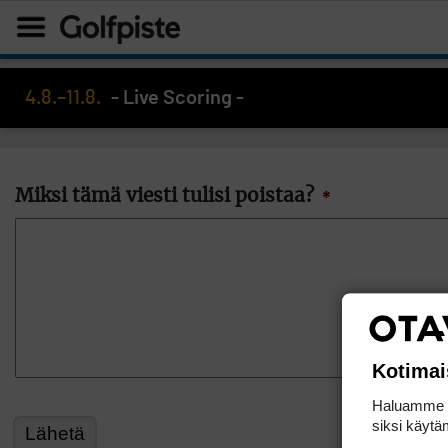
4.8.–11.8.
- Live Scoring -
Miksi tämä viesti tulisi poistaa?
*
Kotimai
Haluamme ta
siksi käytäm