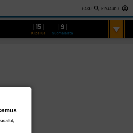
HAKU
KIRJAUDU
[
15
]
[
9
]
Kilpailua
Suomalaista
okemus
isällöt,