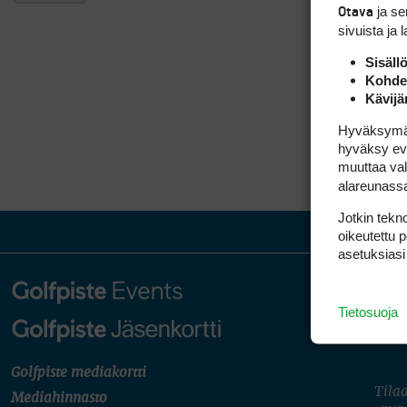
ja s
Otava
sivuista ja 
Sisäll
Kohden
Kävijä
Hyväksymällä
hyväksy eväs
muuttaa val
alareunass
Jotkin tekno
oikeutettu 
asetuksiasi
Tietosuoja
Golfpiste mediakortti
Tilaa
Mediahinnasto