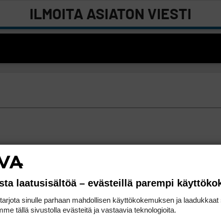
ILMOITA ASIATON VIESTI
sta laatusisältöä – evästeillä parempi käyttök
rjota sinulle parhaan mahdollisen käyttökokemuksen ja laadukkaat s
me tällä sivustolla evästeitä ja vastaavia teknologioita.