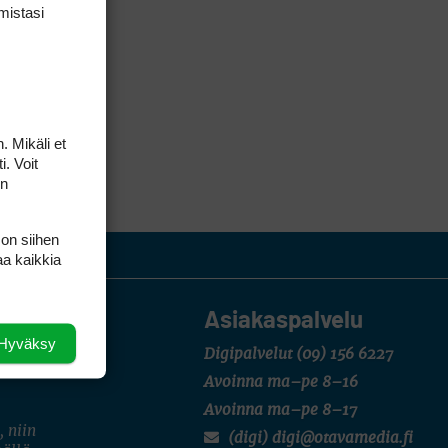
mis­tasi
. Mikäli et
i. Voit
on
 on siihen
aa kaikkia
Asiakaspalvelu
Hyväksy
Digipalvelut
(09) 156 6227
Avoinna ma–pe 8–16
Avoinna ma–pe 8–17
, niin
(digi) digi@otavamedia.fi