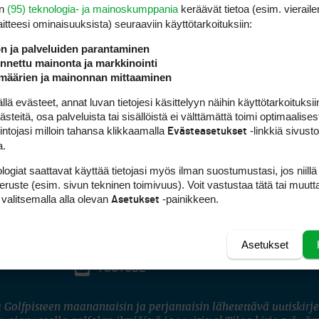
en
(95) teknologia- ja mainoskumppania
keräävät tietoa (esim. vieraile
laitteesi ominaisuuk­sista) seuraaviin käyttötarkoituksiin:
ön ja palveluiden parantaminen
nettu mainonta ja markkinointi
määrien ja mainonnan mittaaminen
 evästeet, annat luvan tietojesi käsittelyyn näihin käyttötarkoituksiin
teitä, osa palveluista tai sisällöistä ei välttämättä toimi optimaalisest
intojasi milloin tahansa klikkaamalla
-linkkiä sivust
Evästeasetukset
a.
logiat saattavat käyttää tietojasi myös ilman suostumustasi, jos niillä
peruste (esim. sivun tekninen toimivuus). Voit vastustaa tätä tai muutt
 valitsemalla alla olevan
-painikkeen.
Asetukset
Asetukset
FACEBOOK
INSTAGRAM
YOUTUBE
 Golfpisteen maanantaisin ja perjantaisin lähetettävä uutiskirje