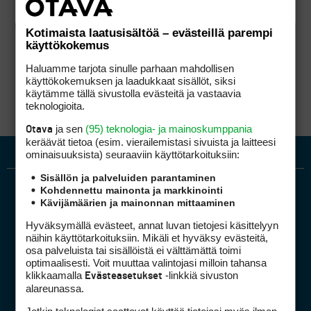
Kotimaista laatusisältöä – evästeillä parempi
käyttökokemus
Haluamme tarjota sinulle parhaan mahdollisen
käyttökokemuksen ja laadukkaat sisällöt, siksi
käytämme tällä sivustolla evästeitä ja vastaavia
teknologioita.
ja sen
(95) teknologia- ja mainoskumppania
Otava
keräävät tietoa (esim. vierailemis­tasi sivuista ja laitteesi
ominaisuuk­sista) seuraaviin käyttötarkoituksiin:
Sisällön ja palveluiden parantaminen
Kohdennettu mainonta ja markkinointi
Kävijämäärien ja mainonnan mittaaminen
Hyväksymällä evästeet, annat luvan tietojesi käsittelyyn
näihin käyttötarkoituksiin. Mikäli et hyväksy evästeitä,
osa palveluista tai sisällöistä ei välttämättä toimi
optimaalisesti. Voit muuttaa valintojasi milloin tahansa
Golfpiste mediakortti
klikkaamalla
-linkkiä sivuston
Evästeasetukset
Mediahinnasto
alareunassa.
Tietoa verkon kävijöistä