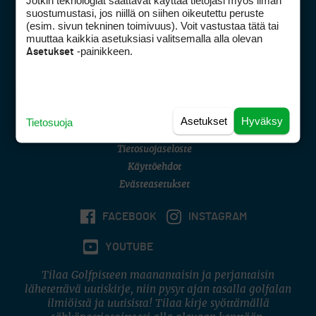
Jotkin teknologiat saattavat käyttää tietojasi myös ilman
Golfpisteen yhteystiedot
suostumustasi, jos niillä on siihen oikeutettu peruste
(esim. sivun tekninen toimivuus). Voit vastustaa tätä tai
DSA avoimuusraportti
muuttaa kaikkia asetuksiasi valitsemalla alla olevan
-painikkeen.
Asetukset
Asiakaspalvelu
Digipalvelut
(09) 156 6227
Avoinna ma–pe 8–16
Avoinna ma–pe 8–17
Asetukset
Hyväksy
Tietosuoja
(digi) digi@otavamedia.fi
Tietosuojaseloste
Käyttöehdot
Evästeasetukset
FACEBOOK
INSTAGRAM
YOUTUBE
Tilaa Golfpisteen maanantaisin ja perjantaisin
lähetettävä uutiskirje, niin pysyt ajan tasalla golfalan
ilmiöistä ja uutisista! Tilaa kirje syöttämällä