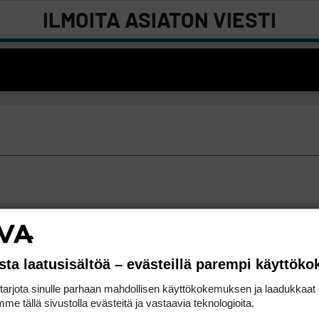
ILMOITA ASIATON VIESTI
sta laatusisältöä – evästeillä parempi käyttök
rjota sinulle parhaan mahdollisen käyttökokemuksen ja laadukkaat s
me tällä sivustolla evästeitä ja vastaavia teknologioita.