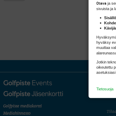
ja s
Otava
sivuista ja 
Sisäll
Kohden
Kävijä
Hyväksymällä
hyväksy eväs
muuttaa val
alareunass
Jotkin tekno
oikeutettu 
asetuksiasi
Tietosuoja
Golfpiste mediakortti
Tilaa
Mediahinnasto