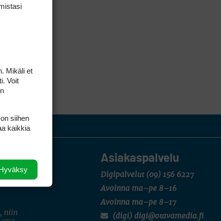
mis­tasi
. Mikäli et
i. Voit
on
 on siihen
aa kaikkia
Asiakaspalvelu
Hyväksy
Digipalvelut
(09) 156 6227
Avoinna ma–pe 8–16
Avoinna ma–pe 8–17
, niin
(digi) digi@otavamedia.fi