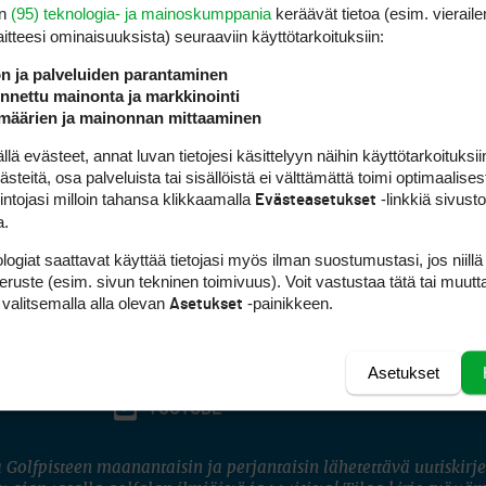
en
(95) teknologia- ja mainoskumppania
keräävät tietoa (esim. vieraile
laitteesi ominaisuuk­sista) seuraaviin käyttötarkoituksiin:
ön ja palveluiden parantaminen
nettu mainonta ja markkinointi
määrien ja mainonnan mittaaminen
 evästeet, annat luvan tietojesi käsittelyyn näihin käyttötarkoituksiin
teitä, osa palveluista tai sisällöistä ei välttämättä toimi optimaalisest
intojasi milloin tahansa klikkaamalla
-linkkiä sivust
Evästeasetukset
a.
logiat saattavat käyttää tietojasi myös ilman suostumustasi, jos niillä
peruste (esim. sivun tekninen toimivuus). Voit vastustaa tätä tai muutt
 valitsemalla alla olevan
-painikkeen.
Asetukset
Asetukset
FACEBOOK
INSTAGRAM
YOUTUBE
 Golfpisteen maanantaisin ja perjantaisin lähetettävä uutiskirje