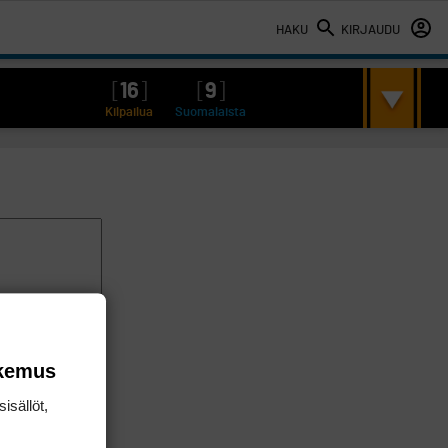
HAKU
KIRJAUDU
[
16
]
[
9
]
Kilpailua
Suomalaista
okemus
isällöt,