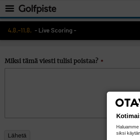
4.8.–11.8.
- Live Scoring -
Miksi tämä viesti tulisi poistaa?
*
Kotimai
Haluamme ta
siksi käytäm