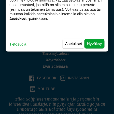
Jotkin teknologiat saattavat käyttää tietojasi myös ilman
Golfpisteen yhteystiedot
suostumustasi, jos niillä on siihen oikeutettu peruste
(esim. sivun tekninen toimivuus). Voit vastustaa tätä tai
DSA avoimuusraportti
muuttaa kaikkia asetuksiasi valitsemalla alla olevan
-painikkeen.
Asetukset
Asiakaspalvelu
Digipalvelut
(09) 156 6227
Avoinna ma–pe 8–16
Avoinna ma–pe 8–17
Asetukset
Hyväksy
Tietosuoja
(digi) digi@otavamedia.fi
Tietosuojaseloste
Käyttöehdot
Evästeasetukset
FACEBOOK
INSTAGRAM
YOUTUBE
Tilaa Golfpisteen maanantaisin ja perjantaisin
lähetettävä uutiskirje, niin pysyt ajan tasalla golfalan
ilmiöistä ja uutisista! Tilaa kirje syöttämällä