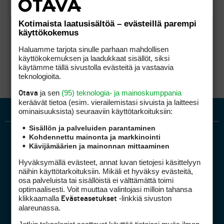
Kotimaista laatusisältöä – evästeillä parempi
käyttökokemus
Haluamme tarjota sinulle parhaan mahdollisen
käyttökokemuksen ja laadukkaat sisällöt, siksi
käytämme tällä sivustolla evästeitä ja vastaavia
teknologioita.
ja sen
(95) teknologia- ja mainoskumppania
Otava
keräävät tietoa (esim. vierailemis­tasi sivuista ja laitteesi
ominaisuuk­sista) seuraaviin käyttötarkoituksiin:
Sisällön ja palveluiden parantaminen
Kohdennettu mainonta ja markkinointi
Kävijämäärien ja mainonnan mittaaminen
Hyväksymällä evästeet, annat luvan tietojesi käsittelyyn
näihin käyttötarkoituksiin. Mikäli et hyväksy evästeitä,
osa palveluista tai sisällöistä ei välttämättä toimi
optimaalisesti. Voit muuttaa valintojasi milloin tahansa
Golfpiste mediakortti
klikkaamalla
-linkkiä sivuston
Evästeasetukset
Mediahinnasto
alareunassa.
Tietoa verkon kävijöistä