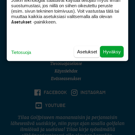
Jotkin teknologiat saattavat käyttää tietojasi myös ilman
Golfpisteen yhteystiedot
suostumustasi, jos niillä on siihen oikeutettu peruste
(esim. sivun tekninen toimivuus). Voit vastustaa tätä tai
DSA avoimuusraportti
muuttaa kaikkia asetuksiasi valitsemalla alla olevan
-painikkeen.
Asetukset
Asiakaspalvelu
Digipalvelut
(09) 156 6227
Avoinna ma–pe 8–16
Avoinna ma–pe 8–17
Asetukset
Hyväksy
Tietosuoja
(digi) digi@otavamedia.fi
Tietosuojaseloste
Käyttöehdot
Evästeasetukset
FACEBOOK
INSTAGRAM
YOUTUBE
Tilaa Golfpisteen maanantaisin ja perjantaisin
lähetettävä uutiskirje, niin pysyt ajan tasalla golfalan
ilmiöistä ja uutisista! Tilaa kirje syöttämällä