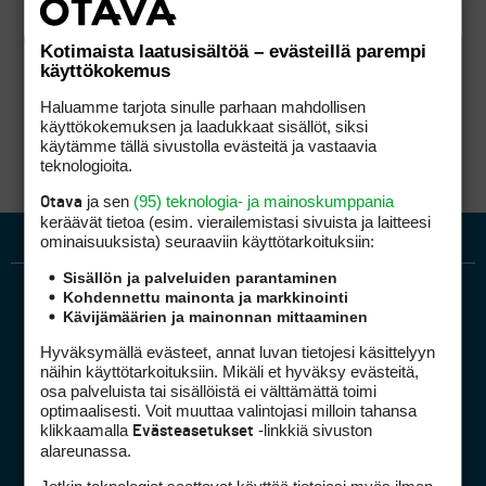
Kotimaista laatusisältöä – evästeillä parempi
käyttökokemus
Haluamme tarjota sinulle parhaan mahdollisen
käyttökokemuksen ja laadukkaat sisällöt, siksi
käytämme tällä sivustolla evästeitä ja vastaavia
teknologioita.
ja sen
(95) teknologia- ja mainoskumppania
Otava
keräävät tietoa (esim. vierailemis­tasi sivuista ja laitteesi
ominaisuuk­sista) seuraaviin käyttötarkoituksiin:
Sisällön ja palveluiden parantaminen
Kohdennettu mainonta ja markkinointi
Kävijämäärien ja mainonnan mittaaminen
Hyväksymällä evästeet, annat luvan tietojesi käsittelyyn
näihin käyttötarkoituksiin. Mikäli et hyväksy evästeitä,
osa palveluista tai sisällöistä ei välttämättä toimi
optimaalisesti. Voit muuttaa valintojasi milloin tahansa
Golfpiste mediakortti
klikkaamalla
-linkkiä sivuston
Evästeasetukset
Mediahinnasto
alareunassa.
Tietoa verkon kävijöistä