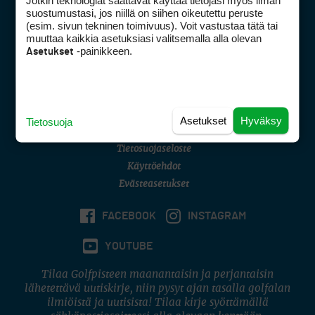
Jotkin teknologiat saattavat käyttää tietojasi myös ilman
Golfpisteen yhteystiedot
suostumustasi, jos niillä on siihen oikeutettu peruste
(esim. sivun tekninen toimivuus). Voit vastustaa tätä tai
DSA avoimuusraportti
muuttaa kaikkia asetuksiasi valitsemalla alla olevan
-painikkeen.
Asetukset
Asiakaspalvelu
Digipalvelut
(09) 156 6227
Avoinna ma–pe 8–16
Avoinna ma–pe 8–17
Asetukset
Hyväksy
Tietosuoja
(digi) digi@otavamedia.fi
Tietosuojaseloste
Käyttöehdot
Evästeasetukset
FACEBOOK
INSTAGRAM
YOUTUBE
Tilaa Golfpisteen maanantaisin ja perjantaisin
lähetettävä uutiskirje, niin pysyt ajan tasalla golfalan
ilmiöistä ja uutisista! Tilaa kirje syöttämällä