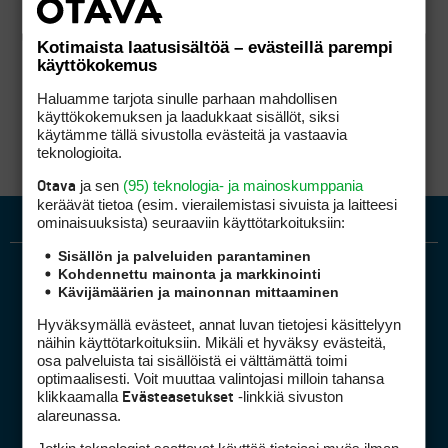
Kotimaista laatusisältöä – evästeillä parempi
käyttökokemus
Haluamme tarjota sinulle parhaan mahdollisen
käyttökokemuksen ja laadukkaat sisällöt, siksi
käytämme tällä sivustolla evästeitä ja vastaavia
teknologioita.
ja sen
(95) teknologia- ja mainoskumppania
Otava
keräävät tietoa (esim. vierailemis­tasi sivuista ja laitteesi
ominaisuuk­sista) seuraaviin käyttötarkoituksiin:
Sisällön ja palveluiden parantaminen
Kohdennettu mainonta ja markkinointi
Kävijämäärien ja mainonnan mittaaminen
Hyväksymällä evästeet, annat luvan tietojesi käsittelyyn
näihin käyttötarkoituksiin. Mikäli et hyväksy evästeitä,
osa palveluista tai sisällöistä ei välttämättä toimi
optimaalisesti. Voit muuttaa valintojasi milloin tahansa
Golfpiste mediakortti
klikkaamalla
-linkkiä sivuston
Evästeasetukset
Mediahinnasto
alareunassa.
Tietoa verkon kävijöistä