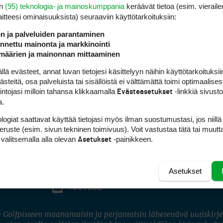
en
(95) teknologia- ja mainoskumppania
keräävät tietoa (esim. vieraile
laitteesi ominaisuuk­sista) seuraaviin käyttötarkoituksiin:
ön ja palveluiden parantaminen
nettu mainonta ja markkinointi
määrien ja mainonnan mittaaminen
 evästeet, annat luvan tietojesi käsittelyyn näihin käyttötarkoituksiin
teitä, osa palveluista tai sisällöistä ei välttämättä toimi optimaalisest
intojasi milloin tahansa klikkaamalla
-linkkiä sivust
Evästeasetukset
a.
logiat saattavat käyttää tietojasi myös ilman suostumustasi, jos niillä
peruste (esim. sivun tekninen toimivuus). Voit vastustaa tätä tai muutt
 valitsemalla alla olevan
-painikkeen.
Asetukset
Asetukset
FACEBOOK
INSTAGRAM
YOUTUBE
 Golfpisteen maanantaisin ja perjantaisin lähetettävä uutiskirje