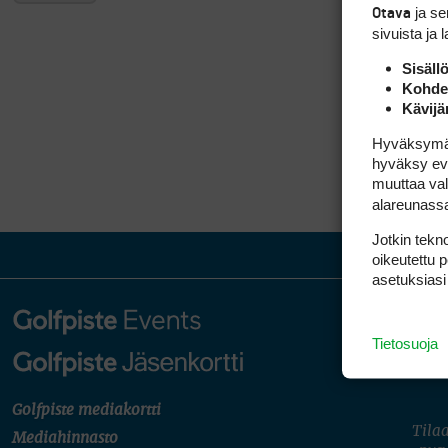
ja s
Otava
sivuista ja 
Sisäll
Kohden
Kävijä
Hyväksymällä
hyväksy eväs
muuttaa val
alareunass
Jotkin tekno
oikeutettu 
asetuksiasi
Tietosuoja
Golfpiste mediakortti
Tilaa
Mediahinnasto