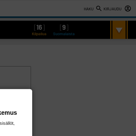
HAKU
KIRJAUDU
[
16
]
[
9
]
Kilpailua
Suomalaista
okemus
isällöt,