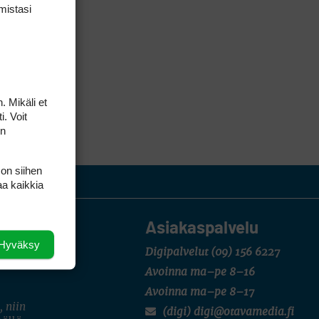
mis­tasi
. Mikäli et
i. Voit
on
 on siihen
aa kaikkia
Asiakaspalvelu
Hyväksy
Digipalvelut
(09) 156 6227
Avoinna ma–pe 8–16
Avoinna ma–pe 8–17
, niin
(digi) digi@otavamedia.fi