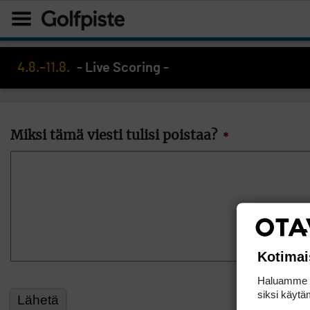
4.8.–11.8.
- Live Scoring -
Miksi tämä viesti tulisi poistaa?
*
Kotimai
Haluamme ta
siksi käytäm