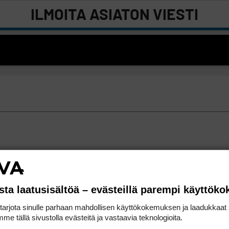
ILMOITA ASIATON VIESTI
sta laatusisältöä – evästeillä parempi käyttök
rjota sinulle parhaan mahdollisen käyttökokemuksen ja laadukkaat s
me tällä sivustolla evästeitä ja vastaavia teknologioita.