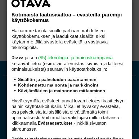
Kotimaista laatusisältöä – evästeillä parempi
käyttökokemus
Haluamme tarjota sinulle parhaan mahdollisen
käyttökokemuksen ja laadukkaat sisällöt, siksi
käytämme tällä sivustolla evästeitä ja vastaavia
teknologioita.
ja sen
(95) teknologia- ja mainoskumppania
Otava
keräävät tietoa (esim. vierailemis­tasi sivuista ja laitteesi
ominaisuuk­sista) seuraaviin käyttötarkoituksiin:
Sisällön ja palveluiden parantaminen
Kohdennettu mainonta ja markkinointi
Kävijämäärien ja mainonnan mittaaminen
Hyväksymällä evästeet, annat luvan tietojesi käsittelyyn
näihin käyttötarkoituksiin. Mikäli et hyväksy evästeitä,
osa palveluista tai sisällöistä ei välttämättä toimi
optimaalisesti. Voit muuttaa valintojasi milloin tahansa
Golfpiste mediakortti
klikkaamalla
-linkkiä sivuston
Evästeasetukset
Mediahinnasto
alareunassa.
Tietoa verkon kävijöistä