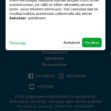
Jotkin teknologiat saattavat käyttää tietojasi myös ilman
Golfpisteen yhteystiedot
suostumustasi, jos niillä on siihen oikeutettu peruste
(esim. sivun tekninen toimivuus). Voit vastustaa tätä tai
DSA avoimuusraportti
muuttaa kaikkia asetuksiasi valitsemalla alla olevan
-painikkeen.
Asetukset
Asiakaspalvelu
Digipalvelut
(09) 156 6227
Avoinna ma–pe 8–16
Avoinna ma–pe 8–17
Asetukset
Hyväksy
Tietosuoja
(digi) digi@otavamedia.fi
Tietosuojaseloste
Käyttöehdot
Evästeasetukset
FACEBOOK
INSTAGRAM
YOUTUBE
Tilaa Golfpisteen maanantaisin ja perjantaisin
lähetettävä uutiskirje, niin pysyt ajan tasalla golfalan
ilmiöistä ja uutisista! Tilaa kirje syöttämällä