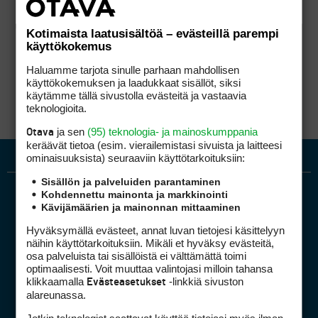
Kotimaista laatusisältöä – evästeillä parempi
käyttökokemus
Haluamme tarjota sinulle parhaan mahdollisen
käyttökokemuksen ja laadukkaat sisällöt, siksi
käytämme tällä sivustolla evästeitä ja vastaavia
teknologioita.
ja sen
(95) teknologia- ja mainoskumppania
Otava
keräävät tietoa (esim. vierailemis­tasi sivuista ja laitteesi
ominaisuuk­sista) seuraaviin käyttötarkoituksiin:
Sisällön ja palveluiden parantaminen
Kohdennettu mainonta ja markkinointi
Kävijämäärien ja mainonnan mittaaminen
Hyväksymällä evästeet, annat luvan tietojesi käsittelyyn
näihin käyttötarkoituksiin. Mikäli et hyväksy evästeitä,
osa palveluista tai sisällöistä ei välttämättä toimi
optimaalisesti. Voit muuttaa valintojasi milloin tahansa
Golfpiste mediakortti
klikkaamalla
-linkkiä sivuston
Evästeasetukset
Mediahinnasto
alareunassa.
Tietoa verkon kävijöistä