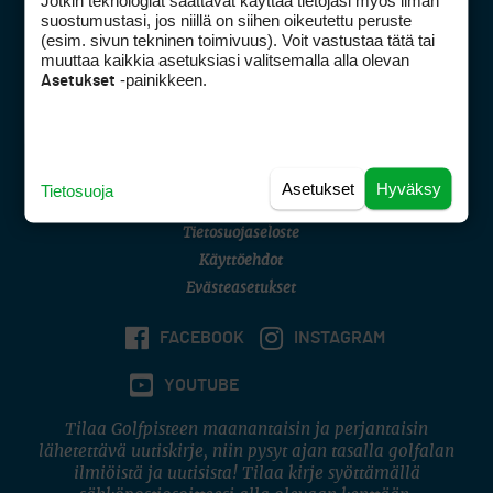
Jotkin teknologiat saattavat käyttää tietojasi myös ilman
Golfpisteen yhteystiedot
suostumustasi, jos niillä on siihen oikeutettu peruste
(esim. sivun tekninen toimivuus). Voit vastustaa tätä tai
DSA avoimuusraportti
muuttaa kaikkia asetuksiasi valitsemalla alla olevan
-painikkeen.
Asetukset
Asiakaspalvelu
Digipalvelut
(09) 156 6227
Avoinna ma–pe 8–16
Avoinna ma–pe 8–17
Asetukset
Hyväksy
Tietosuoja
(digi) digi@otavamedia.fi
Tietosuojaseloste
Käyttöehdot
Evästeasetukset
FACEBOOK
INSTAGRAM
YOUTUBE
Tilaa Golfpisteen maanantaisin ja perjantaisin
lähetettävä uutiskirje, niin pysyt ajan tasalla golfalan
ilmiöistä ja uutisista! Tilaa kirje syöttämällä