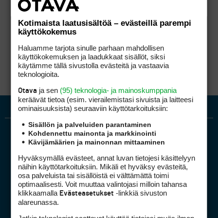
Kotimaista laatusisältöä – evästeillä parempi
käyttökokemus
Haluamme tarjota sinulle parhaan mahdollisen
käyttökokemuksen ja laadukkaat sisällöt, siksi
käytämme tällä sivustolla evästeitä ja vastaavia
teknologioita.
ja sen
(95) teknologia- ja mainoskumppania
Otava
keräävät tietoa (esim. vierailemis­tasi sivuista ja laitteesi
ominaisuuk­sista) seuraaviin käyttötarkoituksiin:
Sisällön ja palveluiden parantaminen
Kohdennettu mainonta ja markkinointi
Kävijämäärien ja mainonnan mittaaminen
Hyväksymällä evästeet, annat luvan tietojesi käsittelyyn
näihin käyttötarkoituksiin. Mikäli et hyväksy evästeitä,
osa palveluista tai sisällöistä ei välttämättä toimi
optimaalisesti. Voit muuttaa valintojasi milloin tahansa
Golfpiste mediakortti
klikkaamalla
-linkkiä sivuston
Evästeasetukset
Mediahinnasto
alareunassa.
Tietoa verkon kävijöistä