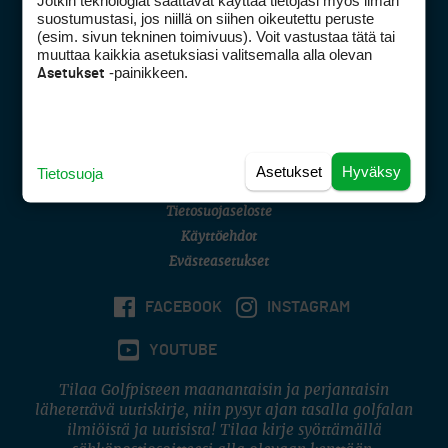
Jotkin teknologiat saattavat käyttää tietojasi myös ilman
Golfpisteen yhteystiedot
suostumustasi, jos niillä on siihen oikeutettu peruste
(esim. sivun tekninen toimivuus). Voit vastustaa tätä tai
DSA avoimuusraportti
muuttaa kaikkia asetuksiasi valitsemalla alla olevan
-painikkeen.
Asetukset
Asiakaspalvelu
Digipalvelut
(09) 156 6227
Avoinna ma–pe 8–16
Avoinna ma–pe 8–17
Asetukset
Hyväksy
Tietosuoja
(digi) digi@otavamedia.fi
Tietosuojaseloste
Käyttöehdot
Evästeasetukset
FACEBOOK
INSTAGRAM
YOUTUBE
Tilaa Golfpisteen maanantaisin ja perjantaisin
lähetettävä uutiskirje, niin pysyt ajan tasalla golfalan
ilmiöistä ja uutisista! Tilaa kirje syöttämällä