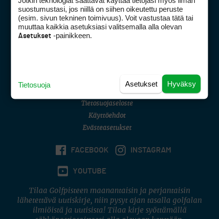
Jotkin teknologiat saattavat käyttää tietojasi myös ilman
Golfpisteen yhteystiedot
suostumustasi, jos niillä on siihen oikeutettu peruste
(esim. sivun tekninen toimivuus). Voit vastustaa tätä tai
DSA avoimuusraportti
muuttaa kaikkia asetuksiasi valitsemalla alla olevan
-painikkeen.
Asetukset
Asiakaspalvelu
Digipalvelut
(09) 156 6227
Avoinna ma–pe 8–16
Avoinna ma–pe 8–17
Asetukset
Hyväksy
Tietosuoja
(digi) digi@otavamedia.fi
Tietosuojaseloste
Käyttöehdot
Evästeasetukset
FACEBOOK
INSTAGRAM
YOUTUBE
Tilaa Golfpisteen maanantaisin ja perjantaisin
lähetettävä uutiskirje, niin pysyt ajan tasalla golfalan
ilmiöistä ja uutisista! Tilaa kirje syöttämällä