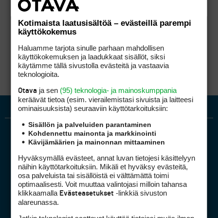
Kotimaista laatusisältöä – evästeillä parempi
käyttökokemus
Haluamme tarjota sinulle parhaan mahdollisen
käyttökokemuksen ja laadukkaat sisällöt, siksi
käytämme tällä sivustolla evästeitä ja vastaavia
teknologioita.
ja sen
(95) teknologia- ja mainoskumppania
Otava
keräävät tietoa (esim. vierailemis­tasi sivuista ja laitteesi
ominaisuuk­sista) seuraaviin käyttötarkoituksiin:
Sisällön ja palveluiden parantaminen
Kohdennettu mainonta ja markkinointi
Kävijämäärien ja mainonnan mittaaminen
Hyväksymällä evästeet, annat luvan tietojesi käsittelyyn
näihin käyttötarkoituksiin. Mikäli et hyväksy evästeitä,
osa palveluista tai sisällöistä ei välttämättä toimi
optimaalisesti. Voit muuttaa valintojasi milloin tahansa
Golfpiste mediakortti
klikkaamalla
-linkkiä sivuston
Evästeasetukset
Mediahinnasto
alareunassa.
Tietoa verkon kävijöistä