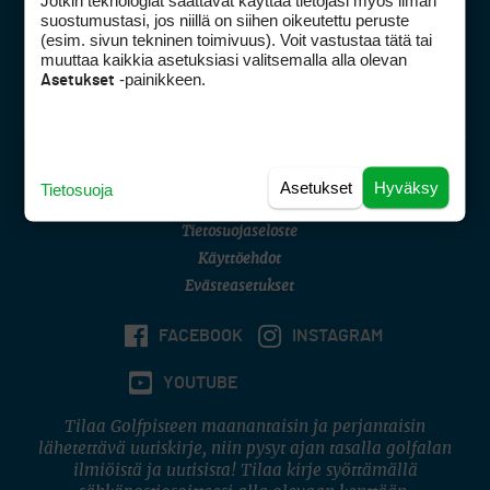
Jotkin teknologiat saattavat käyttää tietojasi myös ilman
Golfpisteen yhteystiedot
suostumustasi, jos niillä on siihen oikeutettu peruste
(esim. sivun tekninen toimivuus). Voit vastustaa tätä tai
DSA avoimuusraportti
muuttaa kaikkia asetuksiasi valitsemalla alla olevan
-painikkeen.
Asetukset
Asiakaspalvelu
Digipalvelut
(09) 156 6227
Avoinna ma–pe 8–16
Avoinna ma–pe 8–17
Asetukset
Hyväksy
Tietosuoja
(digi) digi@otavamedia.fi
Tietosuojaseloste
Käyttöehdot
Evästeasetukset
FACEBOOK
INSTAGRAM
YOUTUBE
Tilaa Golfpisteen maanantaisin ja perjantaisin
lähetettävä uutiskirje, niin pysyt ajan tasalla golfalan
ilmiöistä ja uutisista! Tilaa kirje syöttämällä