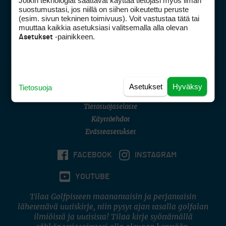
Jotkin teknologiat saattavat käyttää tietojasi myös ilman
Golfpisteen yhteystiedot
suostumustasi, jos niillä on siihen oikeutettu peruste
(esim. sivun tekninen toimivuus). Voit vastustaa tätä tai
DSA avoimuusraportti
muuttaa kaikkia asetuksiasi valitsemalla alla olevan
-painikkeen.
Asetukset
Asiakaspalvelu
Digipalvelut
(09) 156 6227
Avoinna ma–pe 8–16
Avoinna ma–pe 8–17
Asetukset
Hyväksy
Tietosuoja
(digi) digi@otavamedia.fi
Tietosuojaseloste
Käyttöehdot
Evästeasetukset
FACEBOOK
INSTAGRAM
YOUTUBE
Tilaa Golfpisteen maanantaisin ja perjantaisin
lähetettävä uutiskirje, niin pysyt ajan tasalla golfalan
ilmiöistä ja uutisista! Tilaa kirje syöttämällä