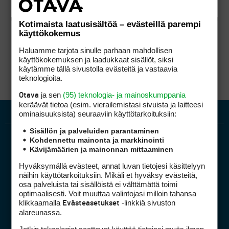
Kotimaista laatusisältöä – evästeillä parempi
käyttökokemus
Haluamme tarjota sinulle parhaan mahdollisen
käyttökokemuksen ja laadukkaat sisällöt, siksi
käytämme tällä sivustolla evästeitä ja vastaavia
teknologioita.
ja sen
(95) teknologia- ja mainoskumppania
Otava
keräävät tietoa (esim. vierailemis­tasi sivuista ja laitteesi
ominaisuuk­sista) seuraaviin käyttötarkoituksiin:
Sisällön ja palveluiden parantaminen
Kohdennettu mainonta ja markkinointi
Kävijämäärien ja mainonnan mittaaminen
Hyväksymällä evästeet, annat luvan tietojesi käsittelyyn
näihin käyttötarkoituksiin. Mikäli et hyväksy evästeitä,
osa palveluista tai sisällöistä ei välttämättä toimi
optimaalisesti. Voit muuttaa valintojasi milloin tahansa
Golfpiste mediakortti
klikkaamalla
-linkkiä sivuston
Evästeasetukset
Mediahinnasto
alareunassa.
Tietoa verkon kävijöistä