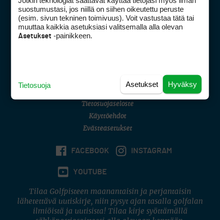
Jotkin teknologiat saattavat käyttää tietojasi myös ilman
Golfpisteen yhteystiedot
suostumustasi, jos niillä on siihen oikeutettu peruste
(esim. sivun tekninen toimivuus). Voit vastustaa tätä tai
DSA avoimuusraportti
muuttaa kaikkia asetuksiasi valitsemalla alla olevan
-painikkeen.
Asetukset
Asiakaspalvelu
Digipalvelut
(09) 156 6227
Avoinna ma–pe 8–16
Avoinna ma–pe 8–17
Asetukset
Hyväksy
Tietosuoja
(digi) digi@otavamedia.fi
Tietosuojaseloste
Käyttöehdot
Evästeasetukset
FACEBOOK
INSTAGRAM
YOUTUBE
Tilaa Golfpisteen maanantaisin ja perjantaisin
lähetettävä uutiskirje, niin pysyt ajan tasalla golfalan
ilmiöistä ja uutisista! Tilaa kirje syöttämällä