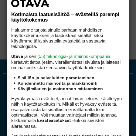
Kotimaista laatusisältöä – evästeillä parempi
käyttökokemus
Haluamme tarjota sinulle parhaan mahdollisen
käyttökokemuksen ja laadukkaat sisällöt, siksi
käytämme tällä sivustolla evästeitä ja vastaavia
teknologioita.
ja sen
(95) teknologia- ja mainoskumppania
Otava
keräävät tietoa (esim. vierailemis­tasi sivuista ja laitteesi
ominaisuuk­sista) seuraaviin käyttötarkoituksiin:
Sisällön ja palveluiden parantaminen
Kohdennettu mainonta ja markkinointi
Kävijämäärien ja mainonnan mittaaminen
Hyväksymällä evästeet, annat luvan tietojesi käsittelyyn
näihin käyttötarkoituksiin. Mikäli et hyväksy evästeitä,
osa palveluista tai sisällöistä ei välttämättä toimi
optimaalisesti. Voit muuttaa valintojasi milloin tahansa
Golfpiste mediakortti
klikkaamalla
-linkkiä sivuston
Evästeasetukset
Mediahinnasto
alareunassa.
Tietoa verkon kävijöistä