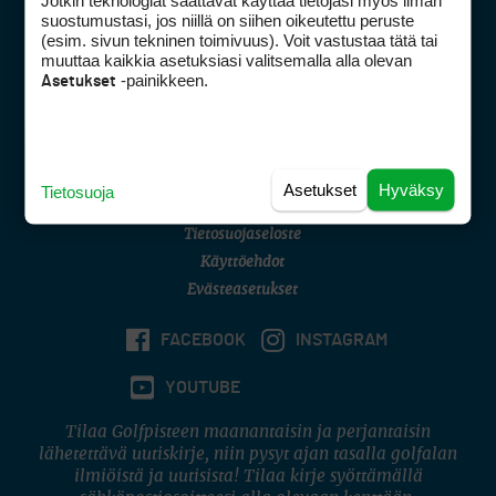
Jotkin teknologiat saattavat käyttää tietojasi myös ilman
Golfpisteen yhteystiedot
suostumustasi, jos niillä on siihen oikeutettu peruste
(esim. sivun tekninen toimivuus). Voit vastustaa tätä tai
DSA avoimuusraportti
muuttaa kaikkia asetuksiasi valitsemalla alla olevan
-painikkeen.
Asetukset
Asiakaspalvelu
Digipalvelut
(09) 156 6227
Avoinna ma–pe 8–16
Avoinna ma–pe 8–17
Asetukset
Hyväksy
Tietosuoja
(digi) digi@otavamedia.fi
Tietosuojaseloste
Käyttöehdot
Evästeasetukset
FACEBOOK
INSTAGRAM
YOUTUBE
Tilaa Golfpisteen maanantaisin ja perjantaisin
lähetettävä uutiskirje, niin pysyt ajan tasalla golfalan
ilmiöistä ja uutisista! Tilaa kirje syöttämällä