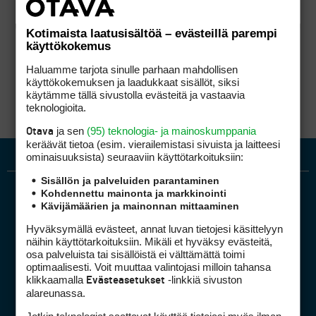
Kotimaista laatusisältöä – evästeillä parempi
käyttökokemus
Haluamme tarjota sinulle parhaan mahdollisen
käyttökokemuksen ja laadukkaat sisällöt, siksi
käytämme tällä sivustolla evästeitä ja vastaavia
teknologioita.
ja sen
(95) teknologia- ja mainoskumppania
Otava
keräävät tietoa (esim. vierailemis­tasi sivuista ja laitteesi
ominaisuuk­sista) seuraaviin käyttötarkoituksiin:
Sisällön ja palveluiden parantaminen
Kohdennettu mainonta ja markkinointi
Kävijämäärien ja mainonnan mittaaminen
Hyväksymällä evästeet, annat luvan tietojesi käsittelyyn
näihin käyttötarkoituksiin. Mikäli et hyväksy evästeitä,
osa palveluista tai sisällöistä ei välttämättä toimi
optimaalisesti. Voit muuttaa valintojasi milloin tahansa
Golfpiste mediakortti
klikkaamalla
-linkkiä sivuston
Evästeasetukset
Mediahinnasto
alareunassa.
Tietoa verkon kävijöistä