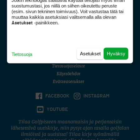
Jotkin teknologiat saattavat käyttää tietojasi myös ilman
Golfpisteen yhteystiedot
suostumustasi, jos niillä on siihen oikeutettu peruste
(esim. sivun tekninen toimivuus). Voit vastustaa tätä tai
DSA avoimuusraportti
muuttaa kaikkia asetuksiasi valitsemalla alla olevan
-painikkeen.
Asetukset
Asiakaspalvelu
Digipalvelut
(09) 156 6227
Avoinna ma–pe 8–16
Avoinna ma–pe 8–17
Asetukset
Hyväksy
Tietosuoja
(digi) digi@otavamedia.fi
Tietosuojaseloste
Käyttöehdot
Evästeasetukset
FACEBOOK
INSTAGRAM
YOUTUBE
Tilaa Golfpisteen maanantaisin ja perjantaisin
lähetettävä uutiskirje, niin pysyt ajan tasalla golfalan
ilmiöistä ja uutisista! Tilaa kirje syöttämällä