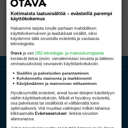
Kotimaista laatusisältöä – evästeillä parempi
käyttökokemus
Haluamme tarjota sinulle parhaan mahdollisen
käyttökokemuksen ja laadukkaat sisällöt, siksi
käytämme tällä sivustolla evästeitä ja vastaavia
teknologioita.
ja sen
(95) teknologia- ja mainoskumppania
Otava
keräävät tietoa (esim. vierailemis­tasi sivuista ja laitteesi
ominaisuuk­sista) seuraaviin käyttötarkoituksiin:
Sisällön ja palveluiden parantaminen
Kohdennettu mainonta ja markkinointi
Kävijämäärien ja mainonnan mittaaminen
Hyväksymällä evästeet, annat luvan tietojesi käsittelyyn
näihin käyttötarkoituksiin. Mikäli et hyväksy evästeitä,
osa palveluista tai sisällöistä ei välttämättä toimi
optimaalisesti. Voit muuttaa valintojasi milloin tahansa
Golfpiste mediakortti
klikkaamalla
-linkkiä sivuston
Evästeasetukset
Mediahinnasto
alareunassa.
Tietoa verkon kävijöistä