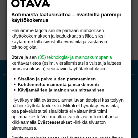
Kotimaista laatusisältöä – evästeillä parempi
käyttökokemus
Haluamme tarjota sinulle parhaan mahdollisen
käyttökokemuksen ja laadukkaat sisällöt, siksi
käytämme tällä sivustolla evästeitä ja vastaavia
teknologioita.
ja sen
(95) teknologia- ja mainoskumppania
Otava
keräävät tietoa (esim. vierailemis­tasi sivuista ja laitteesi
ominaisuuk­sista) seuraaviin käyttötarkoituksiin:
Sisällön ja palveluiden parantaminen
Kohdennettu mainonta ja markkinointi
Kävijämäärien ja mainonnan mittaaminen
Hyväksymällä evästeet, annat luvan tietojesi käsittelyyn
näihin käyttötarkoituksiin. Mikäli et hyväksy evästeitä,
osa palveluista tai sisällöistä ei välttämättä toimi
optimaalisesti. Voit muuttaa valintojasi milloin tahansa
Golfpiste mediakortti
klikkaamalla
-linkkiä sivuston
Evästeasetukset
Mediahinnasto
alareunassa.
Tietoa verkon kävijöistä