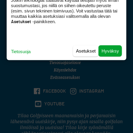
Jotkin teknologiat saattavat käyttää tietojasi myös ilman
Golfpisteen yhteystiedot
suostumustasi, jos niillä on siihen oikeutettu peruste
(esim. sivun tekninen toimivuus). Voit vastustaa tätä tai
DSA avoimuusraportti
muuttaa kaikkia asetuksiasi valitsemalla alla olevan
-painikkeen.
Asetukset
Asiakaspalvelu
Digipalvelut
(09) 156 6227
Avoinna ma–pe 8–16
Avoinna ma–pe 8–17
Asetukset
Hyväksy
Tietosuoja
(digi) digi@otavamedia.fi
Tietosuojaseloste
Käyttöehdot
Evästeasetukset
FACEBOOK
INSTAGRAM
YOUTUBE
Tilaa Golfpisteen maanantaisin ja perjantaisin
lähetettävä uutiskirje, niin pysyt ajan tasalla golfalan
ilmiöistä ja uutisista! Tilaa kirje syöttämällä