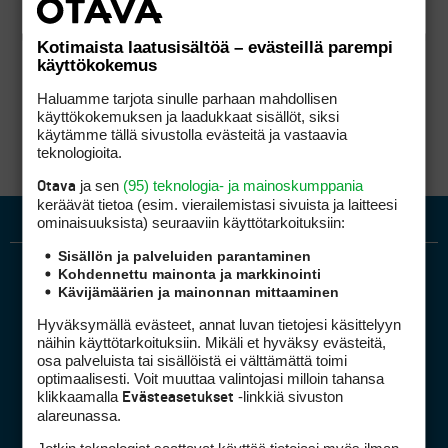
Kotimaista laatusisältöä – evästeillä parempi
käyttökokemus
Haluamme tarjota sinulle parhaan mahdollisen
käyttökokemuksen ja laadukkaat sisällöt, siksi
käytämme tällä sivustolla evästeitä ja vastaavia
teknologioita.
ja sen
(95) teknologia- ja mainoskumppania
Otava
keräävät tietoa (esim. vierailemis­tasi sivuista ja laitteesi
ominaisuuk­sista) seuraaviin käyttötarkoituksiin:
Sisällön ja palveluiden parantaminen
Kohdennettu mainonta ja markkinointi
Kävijämäärien ja mainonnan mittaaminen
Hyväksymällä evästeet, annat luvan tietojesi käsittelyyn
näihin käyttötarkoituksiin. Mikäli et hyväksy evästeitä,
osa palveluista tai sisällöistä ei välttämättä toimi
optimaalisesti. Voit muuttaa valintojasi milloin tahansa
Golfpiste mediakortti
klikkaamalla
-linkkiä sivuston
Evästeasetukset
Mediahinnasto
alareunassa.
Tietoa verkon kävijöistä