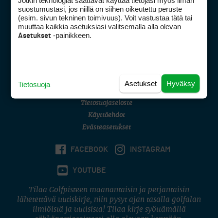
Jotkin teknologiat saattavat käyttää tietojasi myös ilman
Golfpisteen yhteystiedot
suostumustasi, jos niillä on siihen oikeutettu peruste
(esim. sivun tekninen toimivuus). Voit vastustaa tätä tai
DSA avoimuusraportti
muuttaa kaikkia asetuksiasi valitsemalla alla olevan
-painikkeen.
Asetukset
Asiakaspalvelu
Digipalvelut
(09) 156 6227
Avoinna ma–pe 8–16
Avoinna ma–pe 8–17
Asetukset
Hyväksy
Tietosuoja
(digi) digi@otavamedia.fi
Tietosuojaseloste
Käyttöehdot
Evästeasetukset
FACEBOOK
INSTAGRAM
YOUTUBE
Tilaa Golfpisteen maanantaisin ja perjantaisin
lähetettävä uutiskirje, niin pysyt ajan tasalla golfalan
ilmiöistä ja uutisista! Tilaa kirje syöttämällä