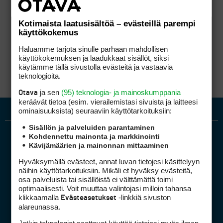
Kotimaista laatusisältöä – evästeillä parempi
käyttökokemus
Haluamme tarjota sinulle parhaan mahdollisen
käyttökokemuksen ja laadukkaat sisällöt, siksi
käytämme tällä sivustolla evästeitä ja vastaavia
teknologioita.
ja sen
(95) teknologia- ja mainoskumppania
Otava
keräävät tietoa (esim. vierailemis­tasi sivuista ja laitteesi
ominaisuuk­sista) seuraaviin käyttötarkoituksiin:
Sisällön ja palveluiden parantaminen
Kohdennettu mainonta ja markkinointi
Kävijämäärien ja mainonnan mittaaminen
Hyväksymällä evästeet, annat luvan tietojesi käsittelyyn
näihin käyttötarkoituksiin. Mikäli et hyväksy evästeitä,
osa palveluista tai sisällöistä ei välttämättä toimi
optimaalisesti. Voit muuttaa valintojasi milloin tahansa
Golfpiste mediakortti
klikkaamalla
-linkkiä sivuston
Evästeasetukset
Mediahinnasto
alareunassa.
Tietoa verkon kävijöistä