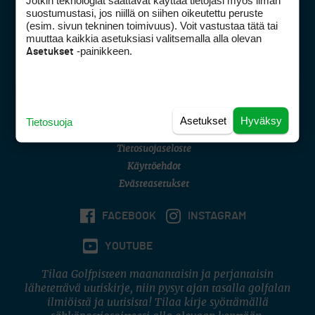
Jotkin teknologiat saattavat käyttää tietojasi myös ilman
Golfpisteen yhteystiedot
suostumustasi, jos niillä on siihen oikeutettu peruste
(esim. sivun tekninen toimivuus). Voit vastustaa tätä tai
DSA avoimuusraportti
muuttaa kaikkia asetuksiasi valitsemalla alla olevan
-painikkeen.
Asetukset
Asiakaspalvelu
Digipalvelut
(09) 156 6227
Avoinna ma–pe 8–16
Avoinna ma–pe 8–17
Asetukset
Hyväksy
Tietosuoja
(digi) digi@otavamedia.fi
Tietosuojaseloste
Käyttöehdot
Evästeasetukset
FACEBOOK
INSTAGRAM
YOUTUBE
Tilaa Golfpisteen maanantaisin ja perjantaisin
lähetettävä uutiskirje, niin pysyt ajan tasalla golfalan
ilmiöistä ja uutisista! Tilaa kirje syöttämällä