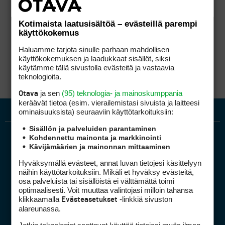
Kotimaista laatusisältöä – evästeillä parempi
käyttökokemus
Haluamme tarjota sinulle parhaan mahdollisen
käyttökokemuksen ja laadukkaat sisällöt, siksi
käytämme tällä sivustolla evästeitä ja vastaavia
teknologioita.
ja sen
(95) teknologia- ja mainoskumppania
Otava
keräävät tietoa (esim. vierailemis­tasi sivuista ja laitteesi
ominaisuuk­sista) seuraaviin käyttötarkoituksiin:
Sisällön ja palveluiden parantaminen
Kohdennettu mainonta ja markkinointi
Kävijämäärien ja mainonnan mittaaminen
Hyväksymällä evästeet, annat luvan tietojesi käsittelyyn
näihin käyttötarkoituksiin. Mikäli et hyväksy evästeitä,
osa palveluista tai sisällöistä ei välttämättä toimi
optimaalisesti. Voit muuttaa valintojasi milloin tahansa
Golfpiste mediakortti
klikkaamalla
-linkkiä sivuston
Evästeasetukset
Mediahinnasto
alareunassa.
Tietoa verkon kävijöistä