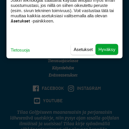
Jotkin teknologiat saattavat käyttää tietojasi myös ilman
Golfpisteen yhteystiedot
suostumustasi, jos niillä on siihen oikeutettu peruste
(esim. sivun tekninen toimivuus). Voit vastustaa tätä tai
DSA avoimuusraportti
muuttaa kaikkia asetuksiasi valitsemalla alla olevan
-painikkeen.
Asetukset
Asiakaspalvelu
Digipalvelut
(09) 156 6227
Avoinna ma–pe 8–16
Avoinna ma–pe 8–17
Asetukset
Hyväksy
Tietosuoja
(digi) digi@otavamedia.fi
Tietosuojaseloste
Käyttöehdot
Evästeasetukset
FACEBOOK
INSTAGRAM
YOUTUBE
Tilaa Golfpisteen maanantaisin ja perjantaisin
lähetettävä uutiskirje, niin pysyt ajan tasalla golfalan
ilmiöistä ja uutisista! Tilaa kirje syöttämällä