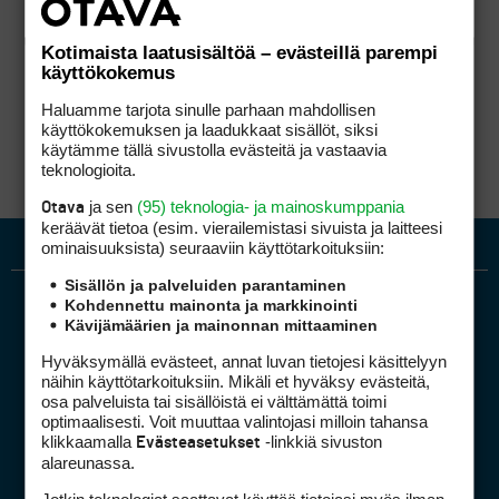
Kotimaista laatusisältöä – evästeillä parempi
käyttökokemus
Haluamme tarjota sinulle parhaan mahdollisen
käyttökokemuksen ja laadukkaat sisällöt, siksi
käytämme tällä sivustolla evästeitä ja vastaavia
teknologioita.
ja sen
(95) teknologia- ja mainoskumppania
Otava
keräävät tietoa (esim. vierailemis­tasi sivuista ja laitteesi
ominaisuuk­sista) seuraaviin käyttötarkoituksiin:
Sisällön ja palveluiden parantaminen
Kohdennettu mainonta ja markkinointi
Kävijämäärien ja mainonnan mittaaminen
Hyväksymällä evästeet, annat luvan tietojesi käsittelyyn
näihin käyttötarkoituksiin. Mikäli et hyväksy evästeitä,
osa palveluista tai sisällöistä ei välttämättä toimi
optimaalisesti. Voit muuttaa valintojasi milloin tahansa
Golfpiste mediakortti
klikkaamalla
-linkkiä sivuston
Evästeasetukset
Mediahinnasto
alareunassa.
Tietoa verkon kävijöistä