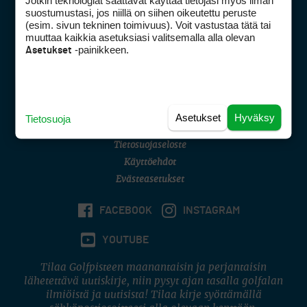
Jotkin teknologiat saattavat käyttää tietojasi myös ilman
Golfpisteen yhteystiedot
suostumustasi, jos niillä on siihen oikeutettu peruste
(esim. sivun tekninen toimivuus). Voit vastustaa tätä tai
DSA avoimuusraportti
muuttaa kaikkia asetuksiasi valitsemalla alla olevan
-painikkeen.
Asetukset
Asiakaspalvelu
Digipalvelut
(09) 156 6227
Avoinna ma–pe 8–16
Avoinna ma–pe 8–17
Asetukset
Hyväksy
Tietosuoja
(digi) digi@otavamedia.fi
Tietosuojaseloste
Käyttöehdot
Evästeasetukset
FACEBOOK
INSTAGRAM
YOUTUBE
Tilaa Golfpisteen maanantaisin ja perjantaisin
lähetettävä uutiskirje, niin pysyt ajan tasalla golfalan
ilmiöistä ja uutisista! Tilaa kirje syöttämällä