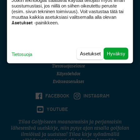
Jotkin teknologiat saattavat käyttää tietojasi myös ilman
Golfpisteen yhteystiedot
suostumustasi, jos niillä on siihen oikeutettu peruste
(esim. sivun tekninen toimivuus). Voit vastustaa tätä tai
DSA avoimuusraportti
muuttaa kaikkia asetuksiasi valitsemalla alla olevan
-painikkeen.
Asetukset
Asiakaspalvelu
Digipalvelut
(09) 156 6227
Avoinna ma–pe 8–16
Avoinna ma–pe 8–17
Asetukset
Hyväksy
Tietosuoja
(digi) digi@otavamedia.fi
Tietosuojaseloste
Käyttöehdot
Evästeasetukset
FACEBOOK
INSTAGRAM
YOUTUBE
Tilaa Golfpisteen maanantaisin ja perjantaisin
lähetettävä uutiskirje, niin pysyt ajan tasalla golfalan
ilmiöistä ja uutisista! Tilaa kirje syöttämällä