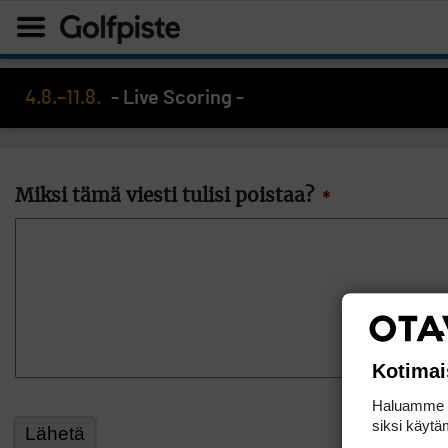
4.8.–11.8.
- Live Scoring -
Miksi tämä viesti tulisi poistaa?
*
Kotimai
Haluamme ta
siksi käytäm