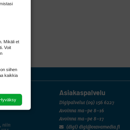
mis­tasi
. Mikäli et
i. Voit
on
 on siihen
aa kaikkia
Asiakaspalvelu
Hyväksy
Digipalvelut
(09) 156 6227
Avoinna ma–pe 8–16
Avoinna ma–pe 8–17
, niin
(digi) digi@otavamedia.fi