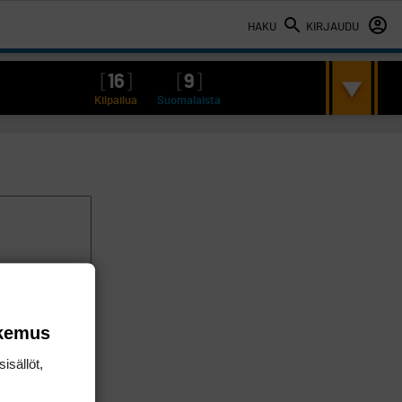
HAKU
KIRJAUDU
[
16
]
[
9
]
Kilpailua
Suomalaista
okemus
isällöt,