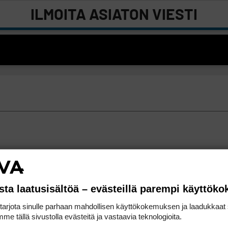
ILMOITA ASIATON VIESTI
sta laatusisältöä – evästeillä parempi käyttök
rjota sinulle parhaan mahdollisen käyttökokemuksen ja laadukkaat s
me tällä sivustolla evästeitä ja vastaavia teknologioita.