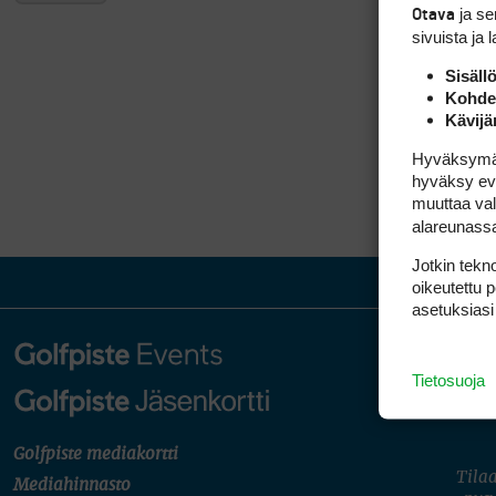
ja s
Otava
sivuista ja 
Sisäll
Kohden
Kävijä
Hyväksymällä
hyväksy eväs
muuttaa val
alareunass
Jotkin tekno
oikeutettu 
asetuksiasi
Tietosuoja
Golfpiste mediakortti
Tilaa
Mediahinnasto