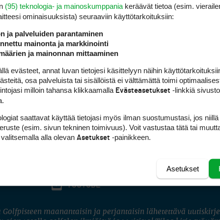
en
(95) teknologia- ja mainoskumppania
keräävät tietoa (esim. vieraile
laitteesi ominaisuuk­sista) seuraaviin käyttötarkoituksiin:
ön ja palveluiden parantaminen
nettu mainonta ja markkinointi
määrien ja mainonnan mittaaminen
 evästeet, annat luvan tietojesi käsittelyyn näihin käyttötarkoituksiin
teitä, osa palveluista tai sisällöistä ei välttämättä toimi optimaalisest
intojasi milloin tahansa klikkaamalla
-linkkiä sivust
Evästeasetukset
a.
logiat saattavat käyttää tietojasi myös ilman suostumustasi, jos niillä
peruste (esim. sivun tekninen toimivuus). Voit vastustaa tätä tai muutt
 valitsemalla alla olevan
-painikkeen.
Asetukset
Asetukset
FACEBOOK
INSTAGRAM
YOUTUBE
 Golfpisteen maanantaisin ja perjantaisin lähetettävä uutiskirje