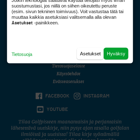
Jotkin teknologiat saattavat käyttää tietojasi myös ilman
Golfpisteen yhteystiedot
suostumustasi, jos niillä on siihen oikeutettu peruste
(esim. sivun tekninen toimivuus). Voit vastustaa tätä tai
DSA avoimuusraportti
muuttaa kaikkia asetuksiasi valitsemalla alla olevan
-painikkeen.
Asetukset
Asiakaspalvelu
Digipalvelut
(09) 156 6227
Avoinna ma–pe 8–16
Avoinna ma–pe 8–17
Asetukset
Hyväksy
Tietosuoja
(digi) digi@otavamedia.fi
Tietosuojaseloste
Käyttöehdot
Evästeasetukset
FACEBOOK
INSTAGRAM
YOUTUBE
Tilaa Golfpisteen maanantaisin ja perjantaisin
lähetettävä uutiskirje, niin pysyt ajan tasalla golfalan
ilmiöistä ja uutisista! Tilaa kirje syöttämällä