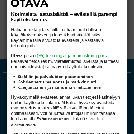
Kotimaista laatusisältöä – evästeillä parempi
käyttökokemus
Haluamme tarjota sinulle parhaan mahdollisen
käyttökokemuksen ja laadukkaat sisällöt, siksi
käytämme tällä sivustolla evästeitä ja vastaavia
teknologioita.
ja sen
(95) teknologia- ja mainoskumppania
Otava
keräävät tietoa (esim. vierailemis­tasi sivuista ja laitteesi
ominaisuuk­sista) seuraaviin käyttötarkoituksiin:
Sisällön ja palveluiden parantaminen
Kohdennettu mainonta ja markkinointi
Kävijämäärien ja mainonnan mittaaminen
Hyväksymällä evästeet, annat luvan tietojesi käsittelyyn
näihin käyttötarkoituksiin. Mikäli et hyväksy evästeitä,
osa palveluista tai sisällöistä ei välttämättä toimi
optimaalisesti. Voit muuttaa valintojasi milloin tahansa
Golfpiste mediakortti
klikkaamalla
-linkkiä sivuston
Evästeasetukset
Mediahinnasto
alareunassa.
Tietoa verkon kävijöistä