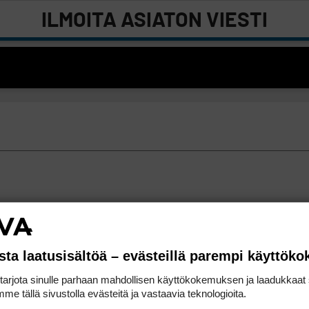
ILMOITA ASIATON VIESTI
sta laatusisältöä – evästeillä parempi käyttök
rjota sinulle parhaan mahdollisen käyttökokemuksen ja laadukkaat s
me tällä sivustolla evästeitä ja vastaavia teknologioita.