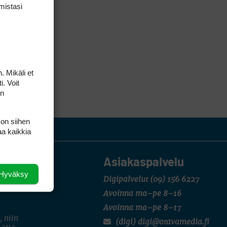
mis­tasi
. Mikäli et
i. Voit
on
 on siihen
aa kaikkia
Asiakaspalvelu
Hyväksy
Digipalvelut
(09) 156 6227
Avoinna ma–pe 8–16
Avoinna ma–pe 8–17
, niin
(digi) digi@otavamedia.fi