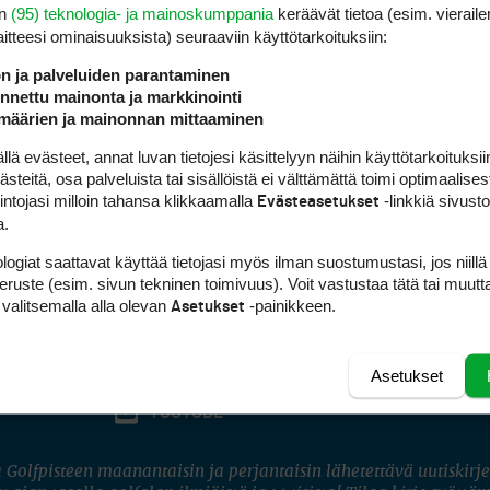
en
(95) teknologia- ja mainoskumppania
keräävät tietoa (esim. vieraile
laitteesi ominaisuuk­sista) seuraaviin käyttötarkoituksiin:
ön ja palveluiden parantaminen
nettu mainonta ja markkinointi
määrien ja mainonnan mittaaminen
 evästeet, annat luvan tietojesi käsittelyyn näihin käyttötarkoituksiin
teitä, osa palveluista tai sisällöistä ei välttämättä toimi optimaalisest
intojasi milloin tahansa klikkaamalla
-linkkiä sivust
Evästeasetukset
a.
logiat saattavat käyttää tietojasi myös ilman suostumustasi, jos niillä
peruste (esim. sivun tekninen toimivuus). Voit vastustaa tätä tai muutt
 valitsemalla alla olevan
-painikkeen.
Asetukset
Asetukset
FACEBOOK
INSTAGRAM
YOUTUBE
 Golfpisteen maanantaisin ja perjantaisin lähetettävä uutiskirje