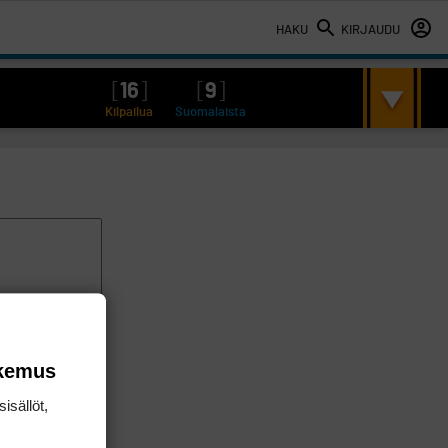
HAKU
KIRJAUDU
[
16
]
[
9
]
Kilpailua
Suomalaista
okemus
isällöt,