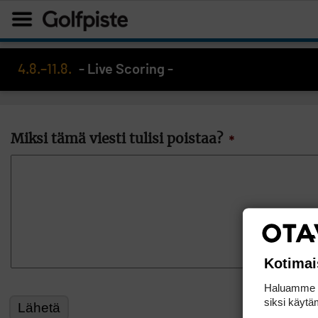
4.8.–11.8.
- Live Scoring -
Miksi tämä viesti tulisi poistaa?
*
Kotimai
Haluamme ta
siksi käytäm