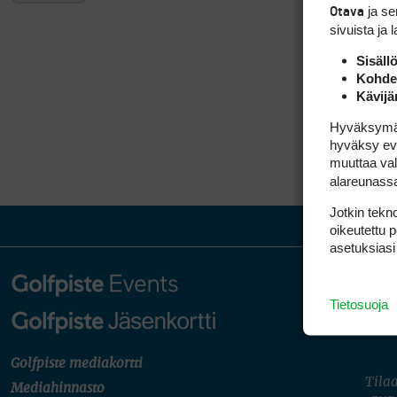
ja s
Otava
sivuista ja 
Sisäll
Kohden
Kävijä
Hyväksymällä
hyväksy eväs
muuttaa val
alareunass
Jotkin tekno
oikeutettu 
asetuksiasi
Tietosuoja
Golfpiste mediakortti
Tilaa
Mediahinnasto