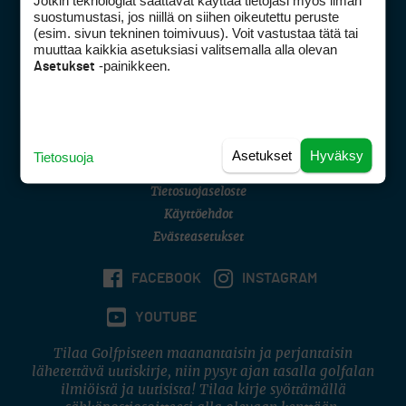
Jotkin teknologiat saattavat käyttää tietojasi myös ilman
Golfpisteen yhteystiedot
suostumustasi, jos niillä on siihen oikeutettu peruste
(esim. sivun tekninen toimivuus). Voit vastustaa tätä tai
DSA avoimuusraportti
muuttaa kaikkia asetuksiasi valitsemalla alla olevan
-painikkeen.
Asetukset
Asiakaspalvelu
Digipalvelut
(09) 156 6227
Avoinna ma–pe 8–16
Avoinna ma–pe 8–17
Asetukset
Hyväksy
Tietosuoja
(digi) digi@otavamedia.fi
Tietosuojaseloste
Käyttöehdot
Evästeasetukset
FACEBOOK
INSTAGRAM
YOUTUBE
Tilaa Golfpisteen maanantaisin ja perjantaisin
lähetettävä uutiskirje, niin pysyt ajan tasalla golfalan
ilmiöistä ja uutisista! Tilaa kirje syöttämällä