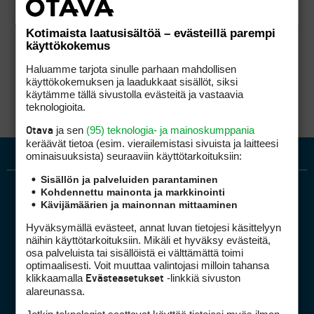
Kotimaista laatusisältöä – evästeillä parempi
käyttökokemus
Haluamme tarjota sinulle parhaan mahdollisen
käyttökokemuksen ja laadukkaat sisällöt, siksi
käytämme tällä sivustolla evästeitä ja vastaavia
teknologioita.
ja sen
(95) teknologia- ja mainoskumppania
Otava
keräävät tietoa (esim. vierailemis­tasi sivuista ja laitteesi
ominaisuuk­sista) seuraaviin käyttötarkoituksiin:
Sisällön ja palveluiden parantaminen
Kohdennettu mainonta ja markkinointi
Kävijämäärien ja mainonnan mittaaminen
Hyväksymällä evästeet, annat luvan tietojesi käsittelyyn
näihin käyttötarkoituksiin. Mikäli et hyväksy evästeitä,
osa palveluista tai sisällöistä ei välttämättä toimi
optimaalisesti. Voit muuttaa valintojasi milloin tahansa
Golfpiste mediakortti
klikkaamalla
-linkkiä sivuston
Evästeasetukset
Mediahinnasto
alareunassa.
Tietoa verkon kävijöistä