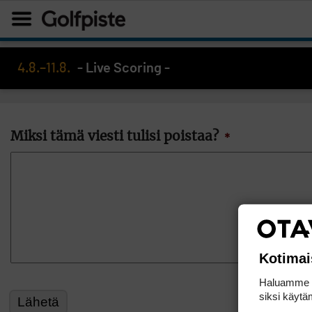
4.8.–11.8.
- Live Scoring -
Miksi tämä viesti tulisi poistaa?
*
Kotimai
Haluamme ta
siksi käytäm