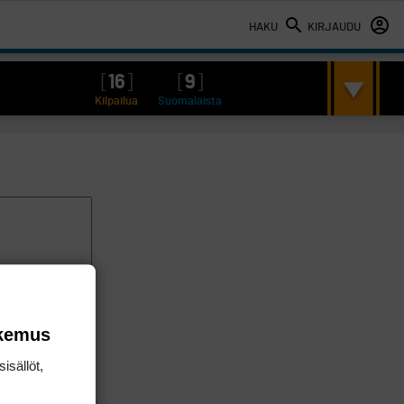
HAKU
KIRJAUDU
[
16
]
[
9
]
Kilpailua
Suomalaista
okemus
isällöt,