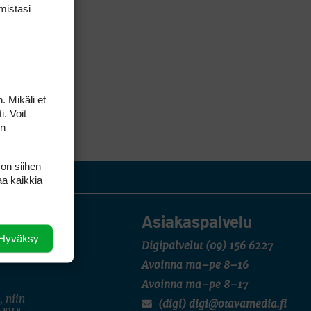
mis­tasi
. Mikäli et
i. Voit
on
 on siihen
aa kaikkia
Asiakaspalvelu
Hyväksy
Digipalvelut
(09) 156 6227
Avoinna ma–pe 8–16
Avoinna ma–pe 8–17
, niin
(digi) digi@otavamedia.fi