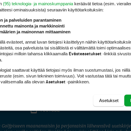
en
(95) teknologia- ja mainoskumppania
keräävät tietoa (esim. vieraile
laitteesi ominaisuuk­sista) seuraaviin käyttötarkoituksiin:
ön ja palveluiden parantaminen
nettu mainonta ja markkinointi
määrien ja mainonnan mittaaminen
 evästeet, annat luvan tietojesi käsittelyyn näihin käyttötarkoituksiin
teitä, osa palveluista tai sisällöistä ei välttämättä toimi optimaalisest
intojasi milloin tahansa klikkaamalla
-linkkiä sivust
Evästeasetukset
a.
logiat saattavat käyttää tietojasi myös ilman suostumustasi, jos niillä
peruste (esim. sivun tekninen toimivuus). Voit vastustaa tätä tai muutt
 valitsemalla alla olevan
-painikkeen.
Asetukset
Asetukset
FACEBOOK
INSTAGRAM
YOUTUBE
 Golfpisteen maanantaisin ja perjantaisin lähetettävä uutiskirje