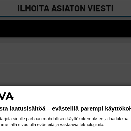
ILMOITA ASIATON VIESTI
sta laatusisältöä – evästeillä parempi käyttök
rjota sinulle parhaan mahdollisen käyttökokemuksen ja laadukkaat s
me tällä sivustolla evästeitä ja vastaavia teknologioita.