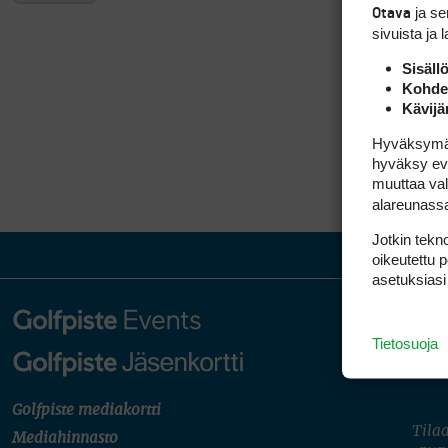
ja s
Otava
sivuista ja 
Sisäll
Kohden
Kävijä
Hyväksymällä
hyväksy eväs
muuttaa val
alareunass
Jotkin tekno
oikeutettu 
asetuksiasi
Tietosuoja
Golfpiste mediakortti
Tilaa
Mediahinnasto