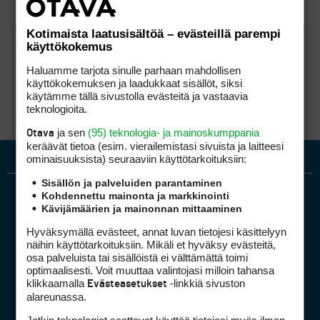
Kotimaista laatusisältöä – evästeillä parempi
käyttökokemus
Haluamme tarjota sinulle parhaan mahdollisen
käyttökokemuksen ja laadukkaat sisällöt, siksi
käytämme tällä sivustolla evästeitä ja vastaavia
teknologioita.
ja sen
(95) teknologia- ja mainoskumppania
Otava
keräävät tietoa (esim. vierailemis­tasi sivuista ja laitteesi
ominaisuuk­sista) seuraaviin käyttötarkoituksiin:
Sisällön ja palveluiden parantaminen
Kohdennettu mainonta ja markkinointi
Kävijämäärien ja mainonnan mittaaminen
Hyväksymällä evästeet, annat luvan tietojesi käsittelyyn
näihin käyttötarkoituksiin. Mikäli et hyväksy evästeitä,
osa palveluista tai sisällöistä ei välttämättä toimi
optimaalisesti. Voit muuttaa valintojasi milloin tahansa
Golfpiste mediakortti
klikkaamalla
-linkkiä sivuston
Evästeasetukset
Mediahinnasto
alareunassa.
Tietoa verkon kävijöistä