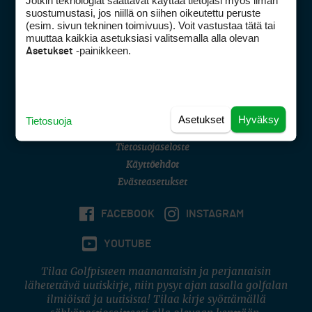
Jotkin teknologiat saattavat käyttää tietojasi myös ilman
Golfpisteen yhteystiedot
suostumustasi, jos niillä on siihen oikeutettu peruste
(esim. sivun tekninen toimivuus). Voit vastustaa tätä tai
DSA avoimuusraportti
muuttaa kaikkia asetuksiasi valitsemalla alla olevan
-painikkeen.
Asetukset
Asiakaspalvelu
Digipalvelut
(09) 156 6227
Avoinna ma–pe 8–16
Avoinna ma–pe 8–17
Asetukset
Hyväksy
Tietosuoja
(digi) digi@otavamedia.fi
Tietosuojaseloste
Käyttöehdot
Evästeasetukset
FACEBOOK
INSTAGRAM
YOUTUBE
Tilaa Golfpisteen maanantaisin ja perjantaisin
lähetettävä uutiskirje, niin pysyt ajan tasalla golfalan
ilmiöistä ja uutisista! Tilaa kirje syöttämällä