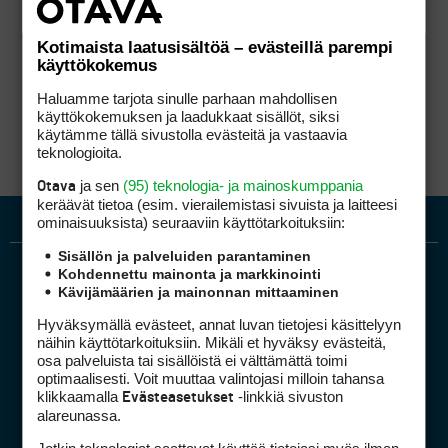
Kotimaista laatusisältöä – evästeillä parempi
käyttökokemus
Haluamme tarjota sinulle parhaan mahdollisen
käyttökokemuksen ja laadukkaat sisällöt, siksi
käytämme tällä sivustolla evästeitä ja vastaavia
teknologioita.
ja sen
(95) teknologia- ja mainoskumppania
Otava
keräävät tietoa (esim. vierailemis­tasi sivuista ja laitteesi
ominaisuuk­sista) seuraaviin käyttötarkoituksiin:
Sisällön ja palveluiden parantaminen
Kohdennettu mainonta ja markkinointi
Kävijämäärien ja mainonnan mittaaminen
Hyväksymällä evästeet, annat luvan tietojesi käsittelyyn
näihin käyttötarkoituksiin. Mikäli et hyväksy evästeitä,
osa palveluista tai sisällöistä ei välttämättä toimi
optimaalisesti. Voit muuttaa valintojasi milloin tahansa
Golfpiste mediakortti
klikkaamalla
-linkkiä sivuston
Evästeasetukset
Mediahinnasto
alareunassa.
Tietoa verkon kävijöistä