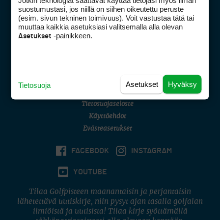
Jotkin teknologiat saattavat käyttää tietojasi myös ilman
Golfpisteen yhteystiedot
suostumustasi, jos niillä on siihen oikeutettu peruste
(esim. sivun tekninen toimivuus). Voit vastustaa tätä tai
DSA avoimuusraportti
muuttaa kaikkia asetuksiasi valitsemalla alla olevan
-painikkeen.
Asetukset
Asiakaspalvelu
Digipalvelut
(09) 156 6227
Avoinna ma–pe 8–16
Avoinna ma–pe 8–17
Asetukset
Hyväksy
Tietosuoja
(digi) digi@otavamedia.fi
Tietosuojaseloste
Käyttöehdot
Evästeasetukset
FACEBOOK
INSTAGRAM
YOUTUBE
Tilaa Golfpisteen maanantaisin ja perjantaisin
lähetettävä uutiskirje, niin pysyt ajan tasalla golfalan
ilmiöistä ja uutisista! Tilaa kirje syöttämällä