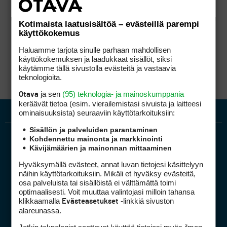
Kotimaista laatusisältöä – evästeillä parempi
käyttökokemus
Haluamme tarjota sinulle parhaan mahdollisen
käyttökokemuksen ja laadukkaat sisällöt, siksi
käytämme tällä sivustolla evästeitä ja vastaavia
teknologioita.
ja sen
(95) teknologia- ja mainoskumppania
Otava
keräävät tietoa (esim. vierailemis­tasi sivuista ja laitteesi
ominaisuuk­sista) seuraaviin käyttötarkoituksiin:
Sisällön ja palveluiden parantaminen
Kohdennettu mainonta ja markkinointi
Kävijämäärien ja mainonnan mittaaminen
Hyväksymällä evästeet, annat luvan tietojesi käsittelyyn
näihin käyttötarkoituksiin. Mikäli et hyväksy evästeitä,
osa palveluista tai sisällöistä ei välttämättä toimi
optimaalisesti. Voit muuttaa valintojasi milloin tahansa
Golfpiste mediakortti
klikkaamalla
-linkkiä sivuston
Evästeasetukset
Mediahinnasto
alareunassa.
Tietoa verkon kävijöistä