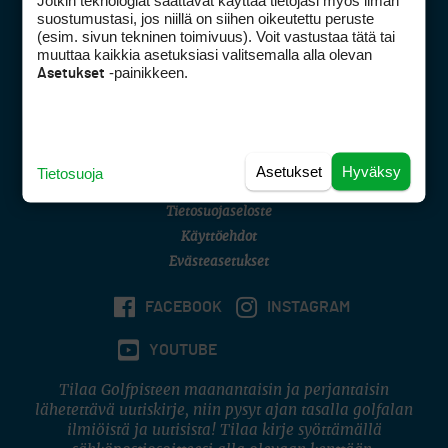
Jotkin teknologiat saattavat käyttää tietojasi myös ilman
Golfpisteen yhteystiedot
suostumustasi, jos niillä on siihen oikeutettu peruste
(esim. sivun tekninen toimivuus). Voit vastustaa tätä tai
DSA avoimuusraportti
muuttaa kaikkia asetuksiasi valitsemalla alla olevan
-painikkeen.
Asetukset
Asiakaspalvelu
Digipalvelut
(09) 156 6227
Avoinna ma–pe 8–16
Avoinna ma–pe 8–17
Asetukset
Hyväksy
Tietosuoja
(digi) digi@otavamedia.fi
Tietosuojaseloste
Käyttöehdot
Evästeasetukset
FACEBOOK
INSTAGRAM
YOUTUBE
Tilaa Golfpisteen maanantaisin ja perjantaisin
lähetettävä uutiskirje, niin pysyt ajan tasalla golfalan
ilmiöistä ja uutisista! Tilaa kirje syöttämällä