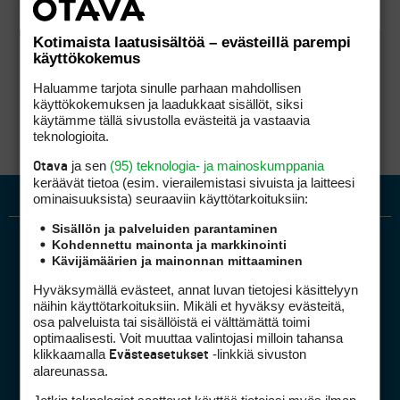
Kotimaista laatusisältöä – evästeillä parempi
käyttökokemus
Haluamme tarjota sinulle parhaan mahdollisen
käyttökokemuksen ja laadukkaat sisällöt, siksi
käytämme tällä sivustolla evästeitä ja vastaavia
teknologioita.
ja sen
(95) teknologia- ja mainoskumppania
Otava
keräävät tietoa (esim. vierailemis­tasi sivuista ja laitteesi
ominaisuuk­sista) seuraaviin käyttötarkoituksiin:
Sisällön ja palveluiden parantaminen
Kohdennettu mainonta ja markkinointi
Kävijämäärien ja mainonnan mittaaminen
Hyväksymällä evästeet, annat luvan tietojesi käsittelyyn
näihin käyttötarkoituksiin. Mikäli et hyväksy evästeitä,
osa palveluista tai sisällöistä ei välttämättä toimi
optimaalisesti. Voit muuttaa valintojasi milloin tahansa
Golfpiste mediakortti
klikkaamalla
-linkkiä sivuston
Evästeasetukset
Mediahinnasto
alareunassa.
Tietoa verkon kävijöistä