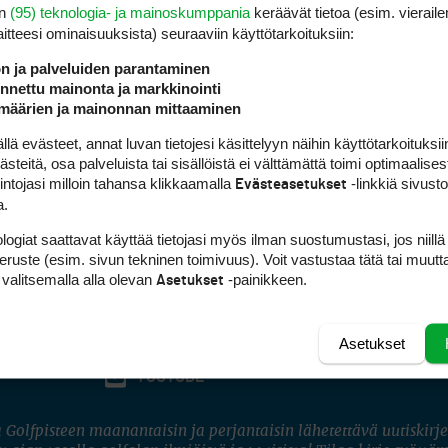
en
(95) teknologia- ja mainoskumppania
keräävät tietoa (esim. vieraile
laitteesi ominaisuuk­sista) seuraaviin käyttötarkoituksiin:
ön ja palveluiden parantaminen
nettu mainonta ja markkinointi
määrien ja mainonnan mittaaminen
 evästeet, annat luvan tietojesi käsittelyyn näihin käyttötarkoituksiin
teitä, osa palveluista tai sisällöistä ei välttämättä toimi optimaalisest
intojasi milloin tahansa klikkaamalla
-linkkiä sivust
Evästeasetukset
a.
logiat saattavat käyttää tietojasi myös ilman suostumustasi, jos niillä
peruste (esim. sivun tekninen toimivuus). Voit vastustaa tätä tai muutt
 valitsemalla alla olevan
-painikkeen.
Asetukset
Asetukset
FACEBOOK
INSTAGRAM
YOUTUBE
 Golfpisteen maanantaisin ja perjantaisin lähetettävä uutiskirje