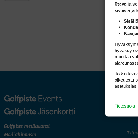
ja s
Otava
sivuista ja 
Sisäll
Kohden
Kävijä
Hyväksymällä
hyväksy eväs
muuttaa val
alareunass
Jotkin tekno
oikeutettu 
asetuksiasi
Tietosuoja
Golfpiste mediakortti
Tilaa
Mediahinnasto