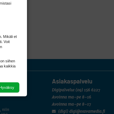
mis­tasi
. Mikäli et
i. Voit
on
 on siihen
aa kaikkia
Asiakaspalvelu
Hyväksy
Digipalvelut
(09) 156 6227
Avoinna ma–pe 8–16
Avoinna ma–pe 8–17
, niin
(digi) digi@otavamedia.fi