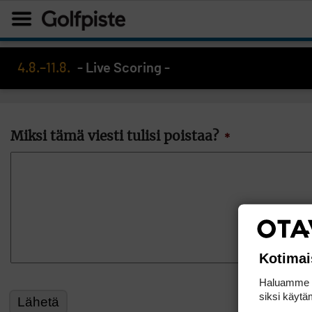
4.8.–11.8.
- Live Scoring -
Miksi tämä viesti tulisi poistaa?
*
Kotimai
Haluamme ta
siksi käytäm