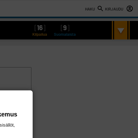
HAKU
KIRJAUDU
[
16
]
[
9
]
Kilpailua
Suomalaista
okemus
isällöt,