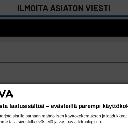
ILMOITA ASIATON VIESTI
sta laatusisältöä – evästeillä parempi käyttök
rjota sinulle parhaan mahdollisen käyttökokemuksen ja laadukkaat s
me tällä sivustolla evästeitä ja vastaavia teknologioita.