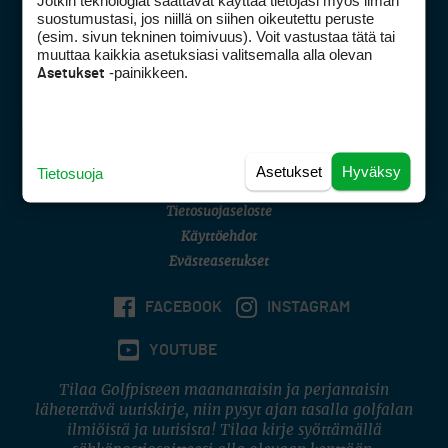
Jotkin teknologiat saattavat käyttää tietojasi myös ilman
Golfpisteen yhteystiedot
suostumustasi, jos niillä on siihen oikeutettu peruste
(esim. sivun tekninen toimivuus). Voit vastustaa tätä tai
DSA avoimuusraportti
muuttaa kaikkia asetuksiasi valitsemalla alla olevan
-painikkeen.
Asetukset
Asiakaspalvelu
Digipalvelut
(09) 156 6227
Avoinna ma–pe 8–16
Avoinna ma–pe 8–17
Asetukset
Hyväksy
Tietosuoja
(digi) digi@otavamedia.fi
Tietosuojaseloste
Käyttöehdot
Evästeasetukset
FACEBOOK
INSTAGRAM
YOUTUBE
Tilaa Golfpisteen maanantaisin ja perjantaisin
lähetettävä uutiskirje, niin pysyt ajan tasalla golfalan
ilmiöistä ja uutisista! Tilaa kirje syöttämällä