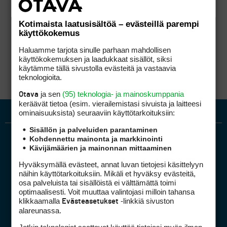
Kotimaista laatusisältöä – evästeillä parempi
käyttökokemus
Haluamme tarjota sinulle parhaan mahdollisen
käyttökokemuksen ja laadukkaat sisällöt, siksi
käytämme tällä sivustolla evästeitä ja vastaavia
teknologioita.
ja sen
(95) teknologia- ja mainoskumppania
Otava
keräävät tietoa (esim. vierailemis­tasi sivuista ja laitteesi
ominaisuuk­sista) seuraaviin käyttötarkoituksiin:
Sisällön ja palveluiden parantaminen
Kohdennettu mainonta ja markkinointi
Kävijämäärien ja mainonnan mittaaminen
Hyväksymällä evästeet, annat luvan tietojesi käsittelyyn
näihin käyttötarkoituksiin. Mikäli et hyväksy evästeitä,
osa palveluista tai sisällöistä ei välttämättä toimi
optimaalisesti. Voit muuttaa valintojasi milloin tahansa
Golfpiste mediakortti
klikkaamalla
-linkkiä sivuston
Evästeasetukset
Mediahinnasto
alareunassa.
Tietoa verkon kävijöistä