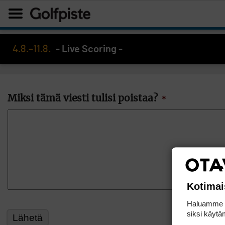
4.8.–11.8.
- Live Scoring -
Miksi tämä viesti tulisi poistaa?
*
Kotimai
Haluamme ta
siksi käytäm