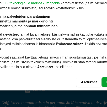
en
(95) teknologia- ja mainoskumppania
keräävät tietoa (esim. vieraile
laitteesi ominaisuuk­sista) seuraaviin käyttötarkoituksiin:
ön ja palveluiden parantaminen
nettu mainonta ja markkinointi
määrien ja mainonnan mittaaminen
 evästeet, annat luvan tietojesi käsittelyyn näihin käyttötarkoituksiin
teitä, osa palveluista tai sisällöistä ei välttämättä toimi optimaalisest
intojasi milloin tahansa klikkaamalla
-linkkiä sivust
Evästeasetukset
a.
logiat saattavat käyttää tietojasi myös ilman suostumustasi, jos niillä
peruste (esim. sivun tekninen toimivuus). Voit vastustaa tätä tai muutt
 valitsemalla alla olevan
-painikkeen.
Asetukset
Asetukset
FACEBOOK
INSTAGRAM
YOUTUBE
 Golfpisteen maanantaisin ja perjantaisin lähetettävä uutiskirje