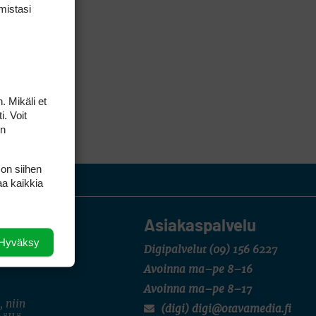
mis­tasi
. Mikäli et
i. Voit
on
 on siihen
aa kaikkia
Asiakaspalvelu
Hyväksy
Digipalvelut
(09) 156 6227
Avoinna ma–pe 8–16
Avoinna ma–pe 8–17
, niin
(digi) digi@otavamedia.fi