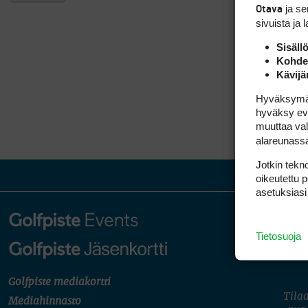
ja s
Otava
sivuista ja 
Sisäll
Kohden
Kävijä
Hyväksymällä
hyväksy eväs
muuttaa val
alareunass
Jotkin tekno
oikeutettu 
asetuksiasi
Tietosuoja
Golfpiste mediakortti
Tilaa
Mediahinnasto