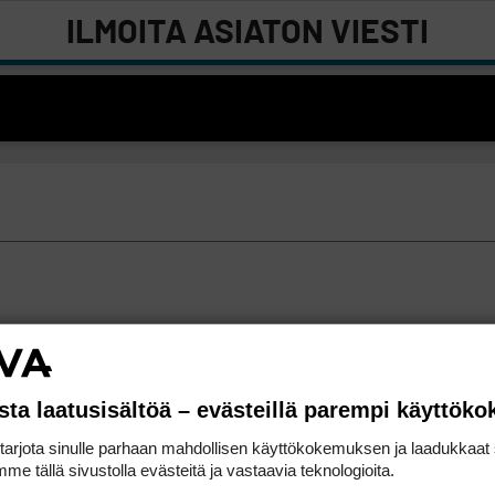
ILMOITA ASIATON VIESTI
sta laatusisältöä – evästeillä parempi käyttök
rjota sinulle parhaan mahdollisen käyttökokemuksen ja laadukkaat s
me tällä sivustolla evästeitä ja vastaavia teknologioita.