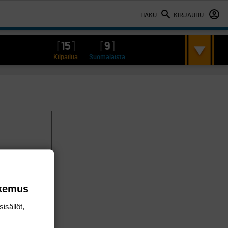
HAKU
KIRJAUDU
[
15
]
[
9
]
Kilpailua
Suomalaista
okemus
isällöt,