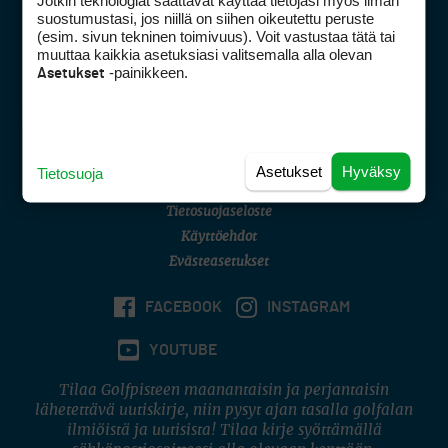
Jotkin teknologiat saattavat käyttää tietojasi myös ilman
Golfpisteen yhteystiedot
suostumustasi, jos niillä on siihen oikeutettu peruste
(esim. sivun tekninen toimivuus). Voit vastustaa tätä tai
DSA avoimuusraportti
muuttaa kaikkia asetuksiasi valitsemalla alla olevan
-painikkeen.
Asetukset
Asiakaspalvelu
Digipalvelut
(09) 156 6227
Avoinna ma–pe 8–16
Avoinna ma–pe 8–17
Asetukset
Hyväksy
Tietosuoja
(digi) digi@otavamedia.fi
Tietosuojaseloste
Käyttöehdot
Evästeasetukset
FACEBOOK
INSTAGRAM
YOUTUBE
Tilaa Golfpisteen maanantaisin ja perjantaisin
lähetettävä uutiskirje, niin pysyt ajan tasalla golfalan
ilmiöistä ja uutisista! Tilaa kirje syöttämällä