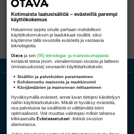
Kotimaista laatusisältöä – evästeillä parempi
käyttökokemus
Haluamme tarjota sinulle parhaan mahdollisen
käyttökokemuksen ja laadukkaat sisällöt, siksi
käytämme tällä sivustolla evästeitä ja vastaavia
teknologioita.
ja sen
(95) teknologia- ja mainoskumppania
Otava
keräävät tietoa (esim. vierailemis­tasi sivuista ja laitteesi
ominaisuuk­sista) seuraaviin käyttötarkoituksiin:
Sisällön ja palveluiden parantaminen
Kohdennettu mainonta ja markkinointi
Kävijämäärien ja mainonnan mittaaminen
Hyväksymällä evästeet, annat luvan tietojesi käsittelyyn
näihin käyttötarkoituksiin. Mikäli et hyväksy evästeitä,
osa palveluista tai sisällöistä ei välttämättä toimi
optimaalisesti. Voit muuttaa valintojasi milloin tahansa
Golfpiste mediakortti
klikkaamalla
-linkkiä sivuston
Evästeasetukset
Mediahinnasto
alareunassa.
Tietoa verkon kävijöistä