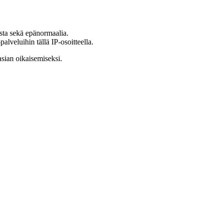
ista sekä epänormaalia.
lveluihin tällä IP-osoitteella.
asian oikaisemiseksi.