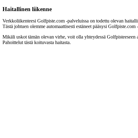
Haitallinen liikenne
Verkkoliikenteesi Golfpiste.com -palveluissa on todettu olevan haitall
Tästä johtuen olemme automaattisesti estäneet pääsysi Golfpiste.com -pa
Mikäli uskot tämän olevan virhe, voit olla yhteydessä Golfpisteeseen 
Pahoittelut tästä koituvasta haitasta.