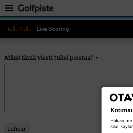
4.8.–11.8.
- Live Scoring -
Miksi tämä viesti tulisi poistaa?
*
Kotimai
Haluamme ta
siksi käytäm