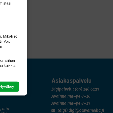
mis­tasi
. Mikäli et
i. Voit
on
 on siihen
aa kaikkia
Asiakaspalvelu
Hyväksy
Digipalvelut
(09) 156 6227
Avoinna ma–pe 8–16
Avoinna ma–pe 8–17
, niin
(digi) digi@otavamedia.fi