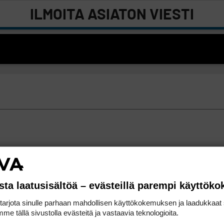
ILMOITA ASIATON VIESTI
sta laatusisältöä – evästeillä parempi käyttök
rjota sinulle parhaan mahdollisen käyttökokemuksen ja laadukkaat s
me tällä sivustolla evästeitä ja vastaavia teknologioita.