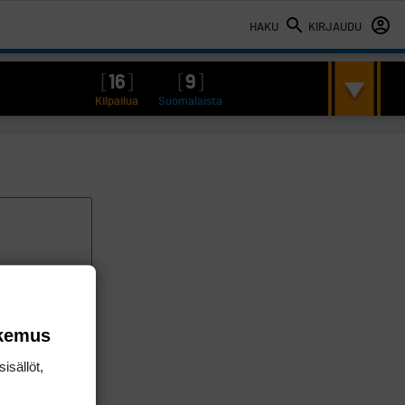
HAKU
KIRJAUDU
[
16
]
[
9
]
Kilpailua
Suomalaista
okemus
isällöt,