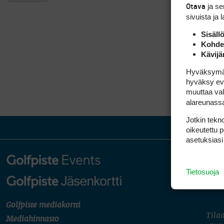
ja s
Otava
sivuista ja 
Sisäll
Kohden
Kävijä
Hyväksymällä
hyväksy eväs
muuttaa val
alareunass
Jotkin tekno
oikeutettu 
asetuksiasi
Tietosuoja
Golfpiste mediakortti
Tilaa
Mediahinnasto