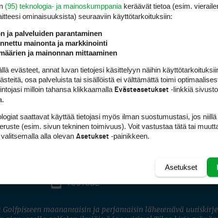
en
(95) teknologia- ja mainoskumppania
keräävät tietoa (esim. vieraile
laitteesi ominaisuuk­sista) seuraaviin käyttötarkoituksiin:
ön ja palveluiden parantaminen
nettu mainonta ja markkinointi
määrien ja mainonnan mittaaminen
 evästeet, annat luvan tietojesi käsittelyyn näihin käyttötarkoituksiin
teitä, osa palveluista tai sisällöistä ei välttämättä toimi optimaalisest
intojasi milloin tahansa klikkaamalla
-linkkiä sivust
Evästeasetukset
a.
logiat saattavat käyttää tietojasi myös ilman suostumustasi, jos niillä
peruste (esim. sivun tekninen toimivuus). Voit vastustaa tätä tai muutt
 valitsemalla alla olevan
-painikkeen.
Asetukset
Asetukset
FACEBOOK
INSTAGRAM
YOUTUBE
 Golfpisteen maanantaisin ja perjantaisin lähetettävä uutiskirje